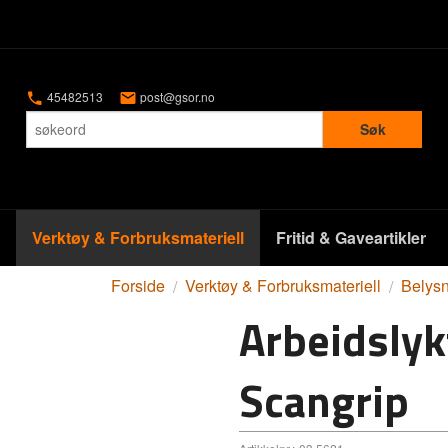
45482513
post@gsor.no
Søk
Verktøy & Forbruksmateriell
Fritid & Gaveartikler
Forside
Verktøy & Forbruksmateriell
Belysn
Arbeidslyk
Scangrip