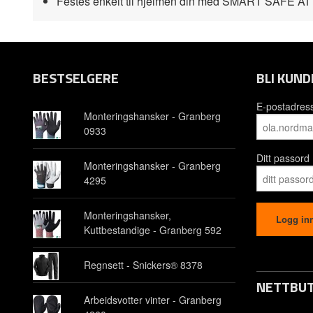
Festes enkelt til hjelmen din med SMART SAFE A
BESTSELGERE
BLI KUND
E-postadres
Monteringshansker - Granberg
0933
Ditt passord
Monteringshansker - Granberg
4295
Monteringshansker,
Kuttbestandige - Granberg 592
Regnsett - Snickers® 8378
NETTBUT
Arbeidsvotter vinter - Granberg