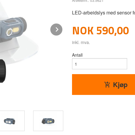
Artikkelnr.:
03.5621
LED-arbeidslys med sensor fo
Pris
NOK
590,00
Next
inkl. mva.
Antall
Kjøp