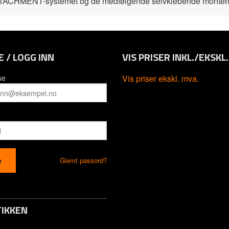
TTACHMENT-systemet og de medfølgende selvklebende monteri
E / LOGG INN
VIS PRISER INKL./EKSKL
se
Vis priser ekskl. mva.
Glemt passord?
IKKEN