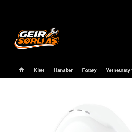
Gå
Lukk
til
innholdet
Produkter
Klær
Hansker
Fottøy
Verneutstyr