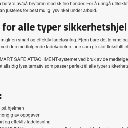
berøre av/på-bryteren med skitne hender. For å unngå utilsikt
kan justeres for best mulig lysvinkel under arbeid.
for alle typer sikkerhetshje
ir en smart og effektiv ladeløsning. Fjern bare det tomme batte
 med den medfølgende ladekabelen, noe som gir stor fleksibilitet
SMART SAFE ATTACHMENT-systemet ved bruk av de medfølgende
sidig lysalternativ som passer perfekt til alle typer sikkerhet
:
g på hjelmen
 avhengig av oppgaven
t og effektiv ladeløsning