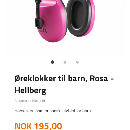
Øreklokker til barn, Rosa -
Hellberg
Artikkelnr.:
11001-119
Hørselvern som er spesialutviklet for barn.
Pris
NOK
195,00