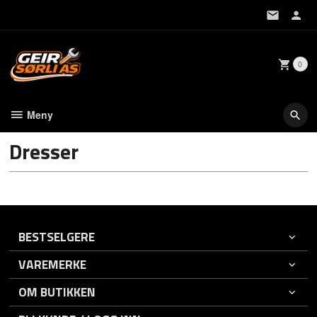
Gå
til
innholdet
0
Meny
Dresser
BESTSELGERE
VAREMERKE
OM BUTIKKEN