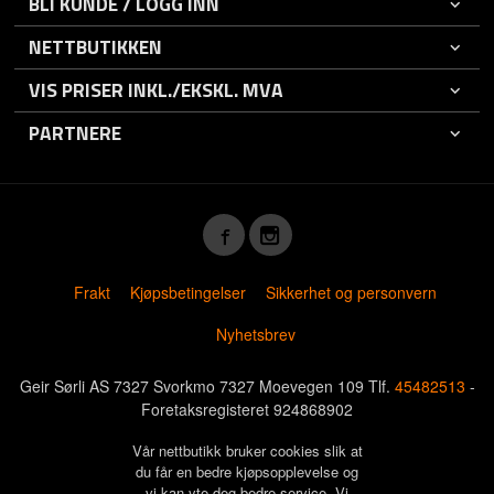
BLI KUNDE / LOGG INN
NETTBUTIKKEN
VIS PRISER INKL./EKSKL. MVA
PARTNERE
Frakt
Kjøpsbetingelser
Sikkerhet og personvern
Nyhetsbrev
Geir Sørli AS 7327 Svorkmo 7327 Moevegen 109 Tlf.
45482513
-
Foretaksregisteret 924868902
Vår nettbutikk bruker cookies slik at
du får en bedre kjøpsopplevelse og
vi kan yte deg bedre service. Vi