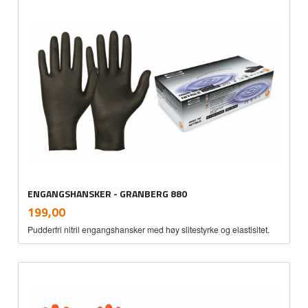
ENGANGSHANSKER - GRANBERG 880
inkl.
Pris
199,00
mva.
Pudderfri nitril engangshansker med høy slitestyrke og elastisitet.