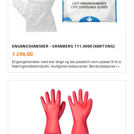
ENGANGSHANSKER - GRANBERG 111.0090 (KARTONG)
inkl.
Pris
1 299,00
mva.
Engangshansker med klar farge og løs passform som passer til bl.a:
Næringsmiddelindustri, Hurtigmat-restauranter, Bensinstasjoner++