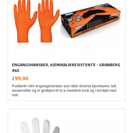
ENGANGSHANSKER, KJEMIKALIERESISTENTE - GRANBERG
940
inkl.
Pris
299,00
mva.
Pudderfri nitril engangshansker som tåler diverse kjemikalier, fett,
rensemidler og er godkjent til bl.a medisink bruk og i kontakt med
mat.