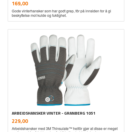
inkl.
Pris
169,00
mva.
Gode vinterhansker som har godt grep, fôr på innsiden for å gi
beskyttelse mot kulde og fuktighet.
ARBEIDSHANSKER VINTER - GRANBERG 1051
inkl.
Pris
229,00
mva.
Arbeidshansker med 3M Thinsulate™ helfôr gjør at disse er meget