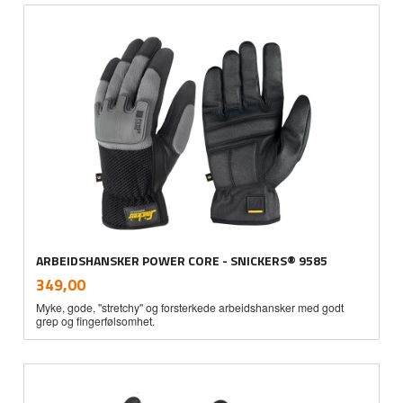
ARBEIDSHANSKER POWER CORE - SNICKERS® 9585
inkl.
Pris
349,00
mva.
Myke, gode, "stretchy" og forsterkede arbeidshansker med godt
grep og fingerfølsomhet.