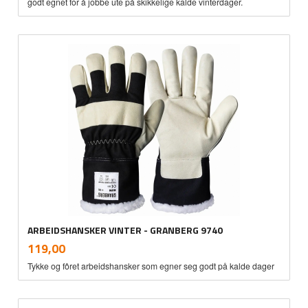
godt egnet for å jobbe ute på skikkelige kalde vinterdager.
ARBEIDSHANSKER VINTER - GRANBERG 9740
inkl.
Pris
119,00
mva.
Tykke og fôret arbeidshansker som egner seg godt på kalde dager