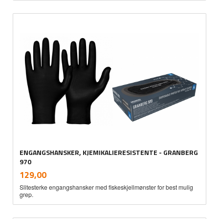
ENGANGSHANSKER, KJEMIKALIERESISTENTE - GRANBERG
970
inkl.
Pris
129,00
mva.
Slitesterke engangshansker med fiskeskjellmønster for best mulig
grep.