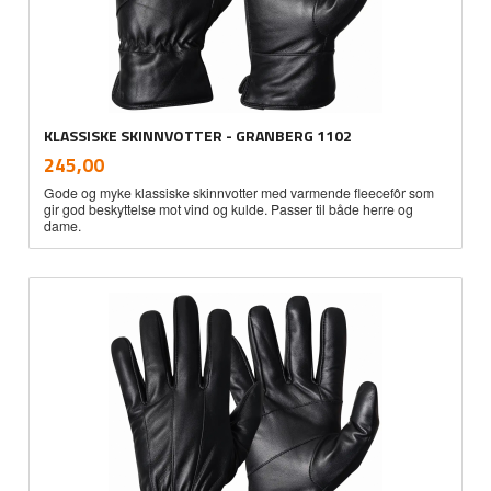
KLASSISKE SKINNVOTTER - GRANBERG 1102
inkl.
Pris
245,00
mva.
Gode og myke klassiske skinnvotter med varmende fleecefôr som
gir god beskyttelse mot vind og kulde. Passer til både herre og
dame.