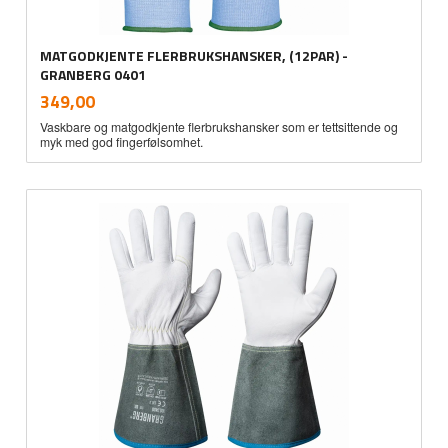
MATGODKJENTE FLERBRUKSHANSKER, (12PAR) -
GRANBERG 0401
inkl.
Pris
349,00
mva.
Vaskbare og matgodkjente flerbrukshansker som er tettsittende og
myk med god fingerfølsomhet.