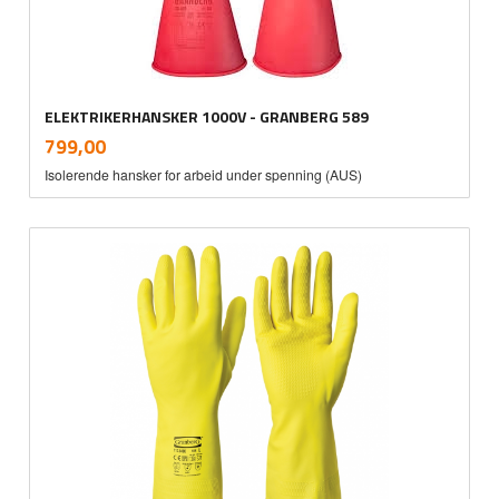
ELEKTRIKERHANSKER 1000V - GRANBERG 589
inkl.
Pris
799,00
mva.
Isolerende hansker for arbeid under spenning (AUS)