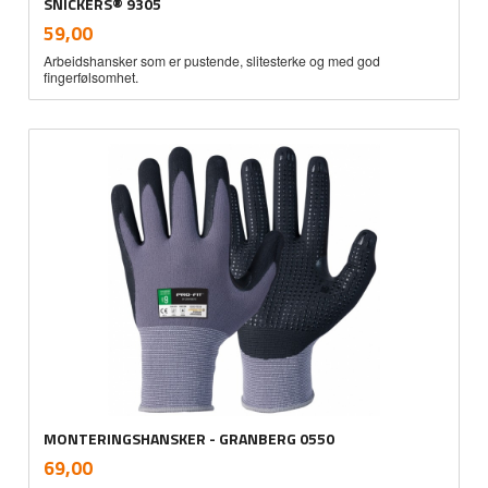
SNICKERS® 9305
inkl.
Pris
59,00
mva.
Arbeidshansker som er pustende, slitesterke og med god
fingerfølsomhet.
MONTERINGSHANSKER - GRANBERG 0550
inkl.
Pris
69,00
mva.