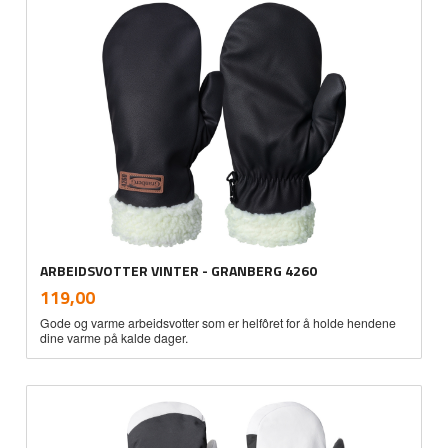
ARBEIDSVOTTER VINTER - GRANBERG 4260
inkl.
Pris
119,00
mva.
Gode og varme arbeidsvotter som er helfôret for å holde hendene
dine varme på kalde dager.