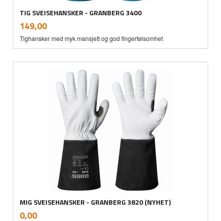
TIG SVEISEHANSKER - GRANBERG 3400
inkl.
Pris
149,00
mva.
Tighansker med myk mansjett og god fingerfølsomhet
MIG SVEISEHANSKER - GRANBERG 3820 (NYHET)
inkl.
Pris
0,00
mva.