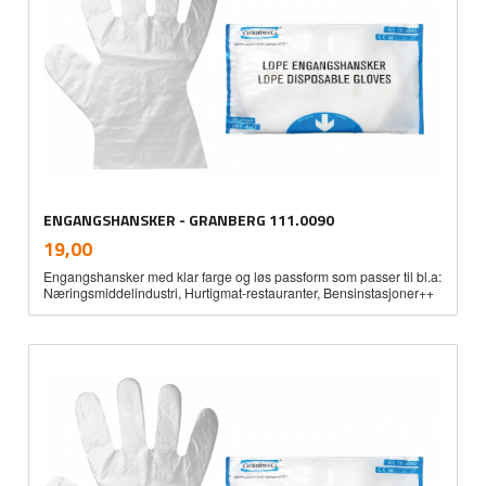
ENGANGSHANSKER - GRANBERG 111.0090
inkl.
Pris
19,00
mva.
Engangshansker med klar farge og løs passform som passer til bl.a:
Næringsmiddelindustri, Hurtigmat-restauranter, Bensinstasjoner++