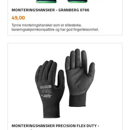
MONTERINGSHANSKER - GRANBERG 0766
inkl.
Pris
49,00
mva.
Tynne monteringshansker som er slitesterke,
berøringsskjermkompatible og har god fingerfølsomhet.
MONTERINGSHANSKER PRECISION FLEX DUTY -