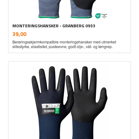
MONTERINGSHANSKER - GRANBERG 0933
inkl.
Pris
39,00
mva.
Berøringsskjermkompatible monteringshansker med utmerket
slitestyrke, elastisitet, pusteevne, godt olje-, våt- og tørrgrep.