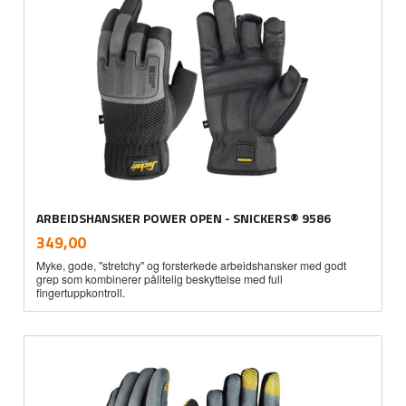
ARBEIDSHANSKER POWER OPEN - SNICKERS® 9586
inkl.
Pris
349,00
mva.
Myke, gode, "stretchy" og forsterkede arbeidshansker med godt
grep som kombinerer pålitelig beskyttelse med full
fingertuppkontroll.