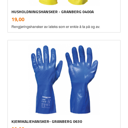
HUSHOLDNINGSHANSKER - GRANBERG 0400A
inkl.
Pris
19,00
mva.
Rengjøringshansker av lateks som er enkle å ta på og av.
KJEMIKALIEHANSKER- GRANBERG 0630
inkl.