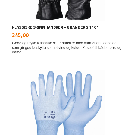
KLASSISKE SKINNHANSKER - GRANBERG 1101
inkl.
Pris
245,00
mva.
Gode og myke klassiske skinnhansker med varmende fleecefôr
som gir god beskyttelse mot vind og kulde. Passer til både herre og
dame.