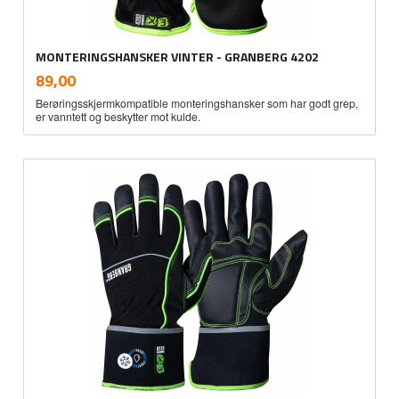
MONTERINGSHANSKER VINTER - GRANBERG 4202
inkl.
Pris
89,00
mva.
Berøringsskjermkompatible monteringshansker som har godt grep,
er vanntett og beskytter mot kulde.