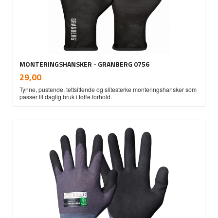
MONTERINGSHANSKER - GRANBERG 0756
inkl.
Pris
29,00
mva.
Tynne, pustende, tettsittende og slitesterke monteringshansker som
passer til daglig bruk i tøffe forhold.