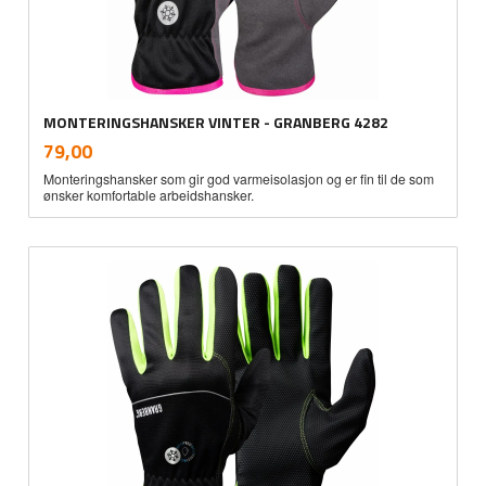
MONTERINGSHANSKER VINTER - GRANBERG 4282
inkl.
Pris
79,00
mva.
Monteringshansker som gir god varmeisolasjon og er fin til de som
ønsker komfortable arbeidshansker.