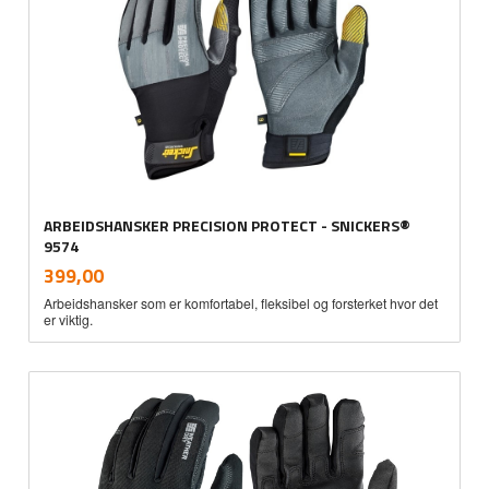
ARBEIDSHANSKER PRECISION PROTECT - SNICKERS®
9574
inkl.
Pris
399,00
mva.
Arbeidshansker som er komfortabel, fleksibel og forsterket hvor det
er viktig.