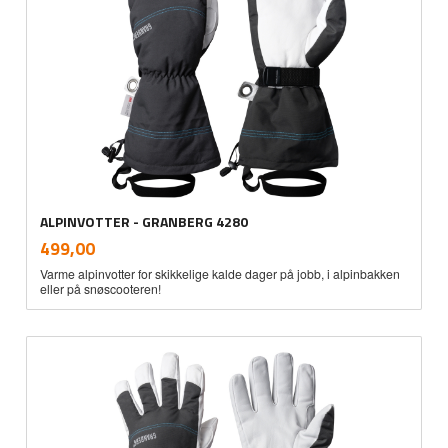
ALPINVOTTER - GRANBERG 4280
inkl.
Pris
499,00
mva.
Varme alpinvotter for skikkelige kalde dager på jobb, i alpinbakken
eller på snøscooteren!