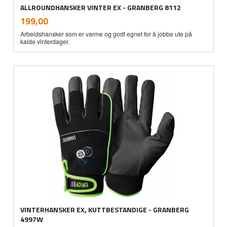
ALLROUNDHANSKER VINTER EX - GRANBERG 8112
inkl.
Pris
199,00
mva.
Arbeidshansker som er varme og godt egnet for å jobbe ute på
kalde vinterdager.
VINTERHANSKER EX, KUTTBESTANDIGE - GRANBERG
4997W