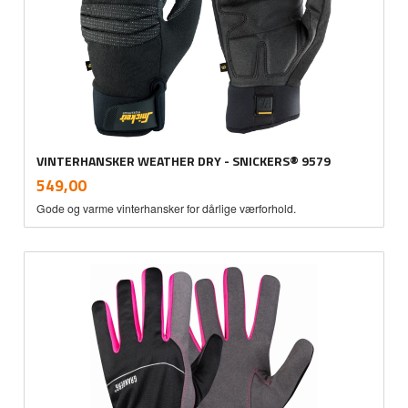
VINTERHANSKER WEATHER DRY - SNICKERS® 9579
inkl.
Pris
549,00
mva.
Gode og varme vinterhansker for dårlige værforhold.