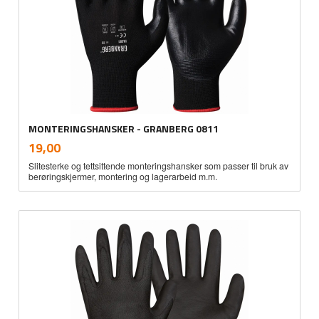
MONTERINGSHANSKER - GRANBERG 0811
inkl.
Pris
19,00
mva.
Slitesterke og tettsittende monteringshansker som passer til bruk av
berøringskjermer, montering og lagerarbeid m.m.