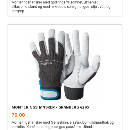
Monteringshansker med god fingerfølsomhet, utmerket
slitasjemotstand og med mikrodots som gir et godt olje-, våt- og
tørrgrep.
MONTERINGSHANSKER - GRANBERG 4295
inkl.
Pris
79,00
mva.
Monteringshansker med Geiteskinn, elastisk bomullshåndbak og
borrelås. Komfortable og med god passform. Ufôret.