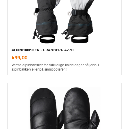
ALPINHANSKER - GRANBERG 4270
inkl.
Pris
499,00
mva.
Varme alpinhansker for skikkelige kalde dager på jobb, i
alpinbakken eller på snøscooteren!