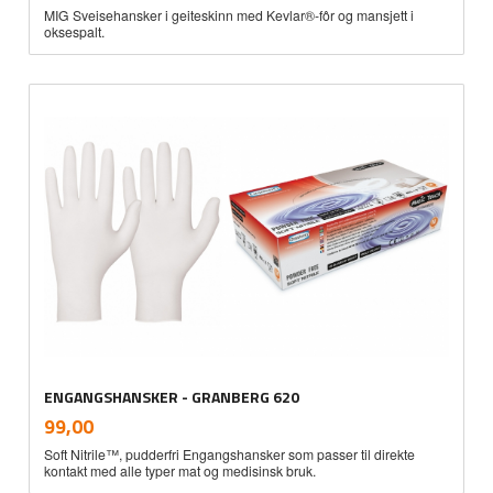
MIG Sveisehansker i geiteskinn med Kevlar®-fôr og mansjett i
oksespalt.
ENGANGSHANSKER - GRANBERG 620
inkl.
Pris
99,00
mva.
Soft Nitrile™, pudderfri Engangshansker som passer til direkte
kontakt med alle typer mat og medisinsk bruk.