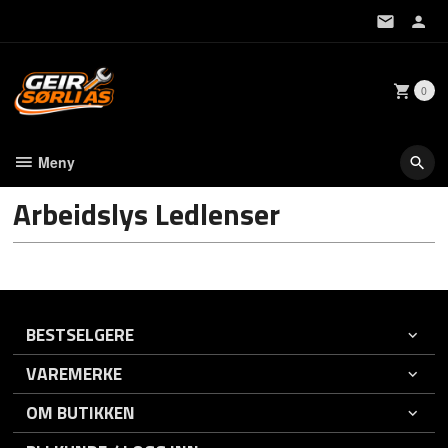
Gå
til
innholdet
0
Meny
Arbeidslys Ledlenser
BESTSELGERE
VAREMERKE
OM BUTIKKEN