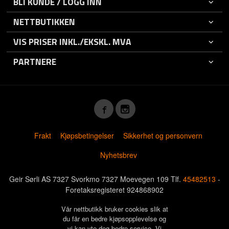
BLI KUNDE / LOGG INN
NETTBUTIKKEN
VIS PRISER INKL./EKSKL. MVA
PARTNERE
Frakt
Kjøpsbetingelser
Sikkerhet og personvern
Nyhetsbrev
Geir Sørli AS 7327 Svorkmo 7327 Moevegen 109 Tlf.
45482513
-
Foretaksregisteret 924868902
Vår nettbutikk bruker cookies slik at
du får en bedre kjøpsopplevelse og
vi kan yte deg bedre service. Vi