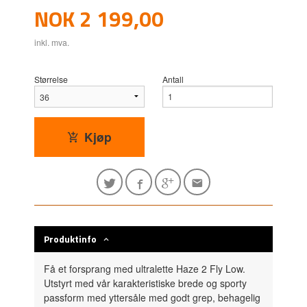
Pris
NOK
2 199,00
inkl. mva.
Størrelse
Antall
Kjøp
Produktinfo
Få et forsprang med ultralette Haze 2 Fly Low.
Utstyrt med vår karakteristiske brede og sporty
passform med yttersåle med godt grep, behagelig