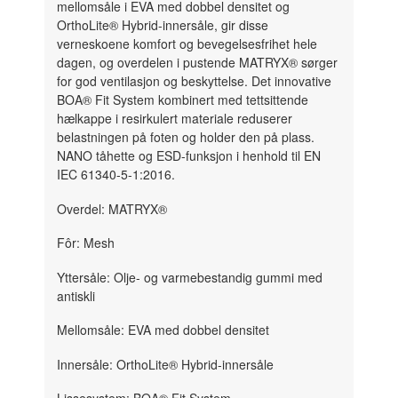
mellomsåle i EVA med dobbel densitet og
OrthoLite® Hybrid-innersåle, gir disse
verneskoene komfort og bevegelsesfrihet hele
dagen, og overdelen i pustende MATRYX® sørger
for god ventilasjon og beskyttelse. Det innovative
BOA® Fit System kombinert med tettsittende
hælkappe i resirkulert materiale reduserer
belastningen på foten og holder den på plass.
NANO tåhette og ESD-funksjon i henhold til EN
IEC 61340-5-1:2016.
Overdel: MATRYX®
Fôr: Mesh
Yttersåle: Olje- og varmebestandig gummi med
antiskli
Mellomsåle: EVA med dobbel densitet
Innersåle: OrthoLite® Hybrid-innersåle