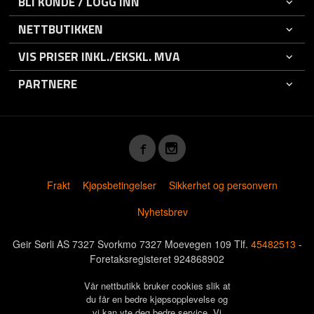
BLI KUNDE / LOGG INN
NETTBUTIKKEN
VIS PRISER INKL./EKSKL. MVA
PARTNERE
Frakt
Kjøpsbetingelser
Sikkerhet og personvern
Nyhetsbrev
Geir Sørli AS 7327 Svorkmo 7327 Moevegen 109 Tlf.
45482513
-
Foretaksregisteret 924868902
Vår nettbutikk bruker cookies slik at
du får en bedre kjøpsopplevelse og
vi kan yte deg bedre service. Vi