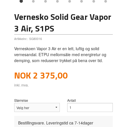
Vernesko Solid Gear Vapor
3 Air, S1PS
Artikkelnr.:
SG80016
Verneskoen Vapor 3 Air er en lett, luftig og solid
vernesandal. ETPU mellomsåle med energiretur og
demping, som reduserer trykket på bena over tid.
Pris
NOK
2 375,00
inkl. mva.
Størrelse
Antall
Bestillingsvare. Leveringstid ca 7-14dager