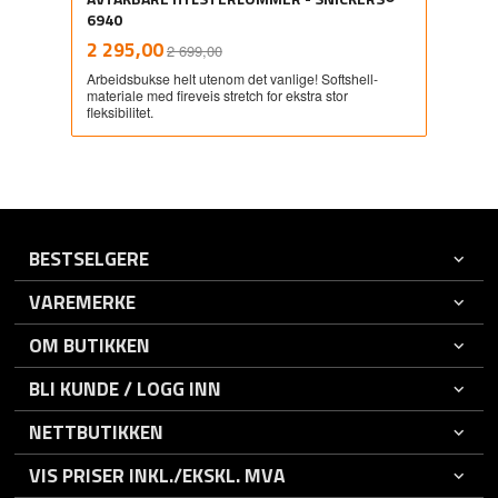
6940
Rabatt
inkl.
Tilbud
2 295,00
2 699,00
mva.
Arbeidsbukse helt utenom det vanlige! Softshell-
materiale med fireveis stretch for ekstra stor
fleksibilitet.
BESTSELGERE
VAREMERKE
OM BUTIKKEN
BLI KUNDE / LOGG INN
NETTBUTIKKEN
VIS PRISER INKL./EKSKL. MVA