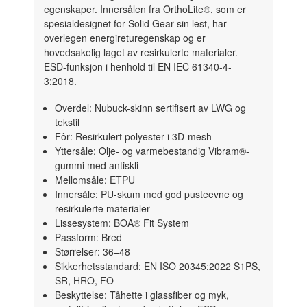
egenskaper. Innersålen fra OrthoLite®, som er
spesialdesignet for Solid Gear sin lest, har
overlegen energireturegenskap og er
hovedsakelig laget av resirkulerte materialer.
ESD-funksjon i henhold til EN IEC 61340-4-
3:2018.
Overdel: Nubuck-skinn sertifisert av LWG og
tekstil
Fôr: Resirkulert polyester i 3D-mesh
Yttersåle: Olje- og varmebestandig Vibram®-
gummi med antiskli
Mellomsåle: ETPU
Innersåle: PU-skum med god pusteevne og
resirkulerte materialer
Lissesystem: BOA® Fit System
Passform: Bred
Størrelser: 36–48
Sikkerhetsstandard: EN ISO 20345:2022 S1PS,
SR, HRO, FO
Beskyttelse: Tåhette i glassfiber og myk,