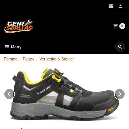
Gå
til
innholdet
0
Meny
Forside
Fottøy
Vernesko & Støvler
Prev
N