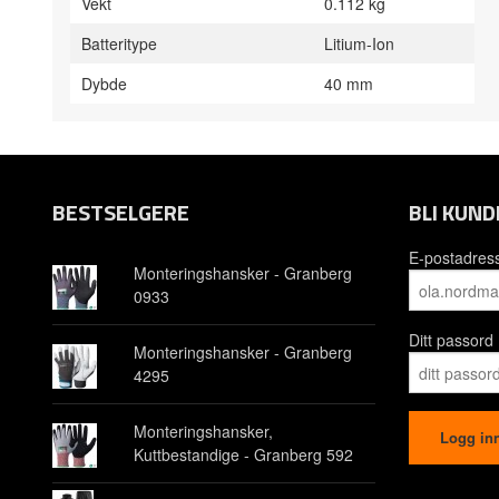
Vekt
0.112 kg
Batteritype
Litium-Ion
Dybde
40 mm
BESTSELGERE
BLI KUND
E-postadres
Monteringshansker - Granberg
0933
Ditt passord
Monteringshansker - Granberg
4295
Monteringshansker,
Kuttbestandige - Granberg 592