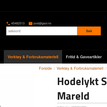
45482513
post@gsor.no
Søk
Verktøy & Forbruksmateriell
Fritid & Gaveartikler
Forside
Verktøy & Forbruksmateriell
Hodelykt S
Mareld