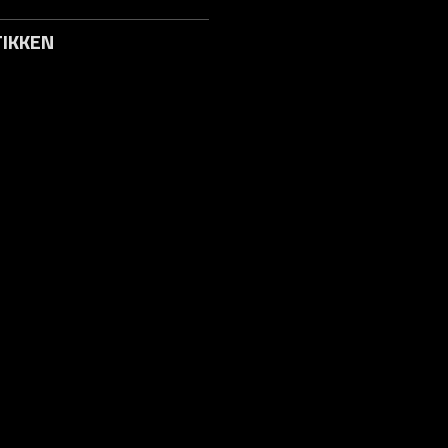
IKKEN
to / Logg inn
s
 Svar