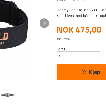
Artikkelnr.:
690001326
Hodelykten Stellar 550 RE e
kan drives med både det oppla
Next
Pris
NOK
475,00
inkl. mva.
Antall
Kjøp