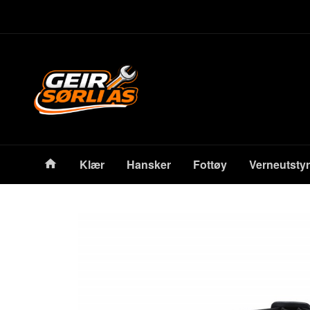
Gå
Lukk
til
innholdet
Produkter
Klær
Hansker
Fottøy
Verneutstyr