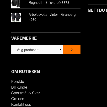
Regnsett - Snickers® 8378
NETTBUT
Arbeidsvotter vinter - Granberg
4260
Opprett kon
Om oss
VAREMERKE
Kontakt os
Spørsmål &
OM BUTIKKEN
Forside
Bli kunde
Spørsmål & Svar
Om oss
Kontakt oss