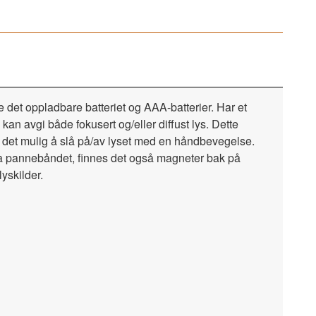
 det oppladbare batteriet og AAA-batterier. Har et
n avgi både fokusert og/eller diffust lys. Dette
ør det mulig å slå på/av lyset med en håndbevegelse.
 fra pannebåndet, finnes det også magneter bak på
yskilder.