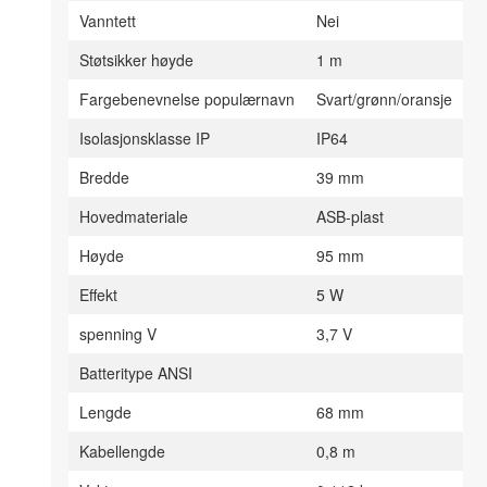
Vanntett
Nei
Støtsikker høyde
1 m
Fargebenevnelse populærnavn
Svart/grønn/oransje
Isolasjonsklasse IP
IP64
Bredde
39 mm
Hovedmateriale
ASB-plast
Høyde
95 mm
Effekt
5 W
spenning V
3,7 V
Batteritype ANSI
Lengde
68 mm
Kabellengde
0,8 m