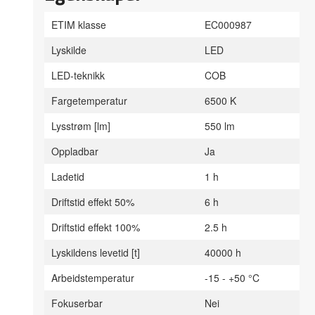
ETIM klasse
EC000987
Lyskilde
LED
LED-teknikk
COB
Fargetemperatur
6500 K
Lysstrøm [lm]
550 lm
Oppladbar
Ja
Ladetid
1 h
Driftstid effekt 50%
6 h
Driftstid effekt 100%
2.5 h
Lyskildens levetid [t]
40000 h
Arbeidstemperatur
-15 - +50 °C
Fokuserbar
Nei