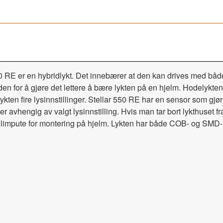
 RE er en hybridlykt. Det innebærer at den kan drives med både
for å gjøre det lettere å bære lykten på en hjelm. Hodelykten ka
ykten fire lysinnstillinger. Stellar 550 RE har en sensor som gj
er avhengig av valgt lysinnstilling. Hvis man tar bort lykthuset
 limpute for montering på hjelm. Lykten har både COB- og SMD-l