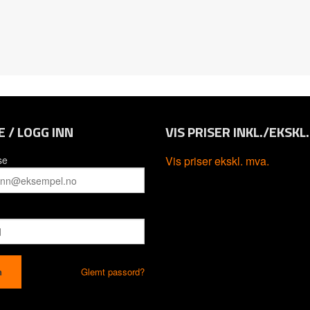
E / LOGG INN
VIS PRISER INKL./EKSKL
se
Vis priser ekskl. mva.
Glemt passord?