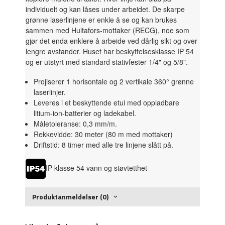
individuelt og kan låses under arbeidet. De skarpe
grønne laserlinjene er enkle å se og kan brukes
sammen med Hultafors-mottaker (RECG), noe som
gjør det enda enklere å arbeide ved dårlig sikt og over
lengre avstander. Huset har beskyttelsesklasse IP 54
og er utstyrt med standard stativfester 1/4" og 5/8".
Projiserer 1 horisontale og 2 vertikale 360° grønne
laserlinjer.
Leveres i et beskyttende etui med oppladbare
litium-ion-batterier og ladekabel.
Måletoleranse: 0,3 mm/m.
Rekkevidde: 30 meter (80 m med mottaker)
Driftstid: 8 timer med alle tre linjene slått på.
IP-klasse 54 vann og støvtetthet
Produktanmeldelser (0)