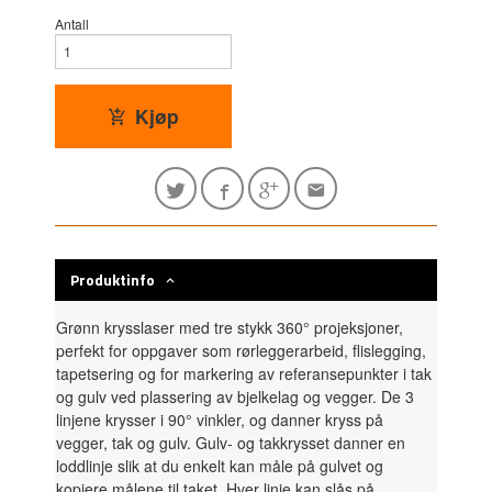
Antall
Kjøp
Produktinfo
Grønn krysslaser med tre stykk 360° projeksjoner,
perfekt for oppgaver som rørleggerarbeid, flislegging,
tapetsering og for markering av referansepunkter i tak
og gulv ved plassering av bjelkelag og vegger. De 3
linjene krysser i 90° vinkler, og danner kryss på
vegger, tak og gulv. Gulv- og takkrysset danner en
loddlinje slik at du enkelt kan måle på gulvet og
kopiere målene til taket. Hver linje kan slås på