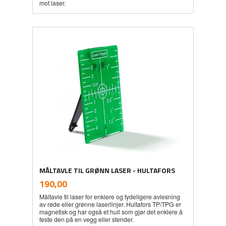
mot laser.
MÅLTAVLE TIL GRØNN LASER - HULTAFORS
inkl.
Pris
190,00
mva.
Måltavle til laser for enklere og tydeligere avlesning
av røde eller grønne laserlinjer. Hultafors TP/TPG er
magnetisk og har også et hull som gjør det enklere å
feste den på en vegg eller stender.