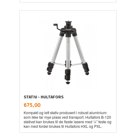
STATIV - HULTAFORS
inkl.
Pris
675,00
mva.
Kompakt og lett stativ produsert i robust aluminium
som ikke tar mye plass ved transport. Hultafors B-120
stativet kan brukes til de fleste lasere med ¼” feste og
kan med fordel brukes til Hultafors HXL og PXL.