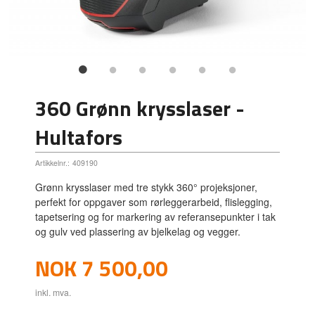
360 Grønn krysslaser -
Hultafors
Artikkelnr.:
409190
Grønn krysslaser med tre stykk 360° projeksjoner,
perfekt for oppgaver som rørleggerarbeid, flislegging,
tapetsering og for markering av referansepunkter i tak
og gulv ved plassering av bjelkelag og vegger.
Pris
NOK
7 500,00
inkl. mva.