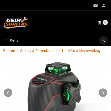
Gå
til
innholdet
0
Meny
Forside
Verktøy & Forbruksmateriell
Måle & Merkeverktøy
Prev
N