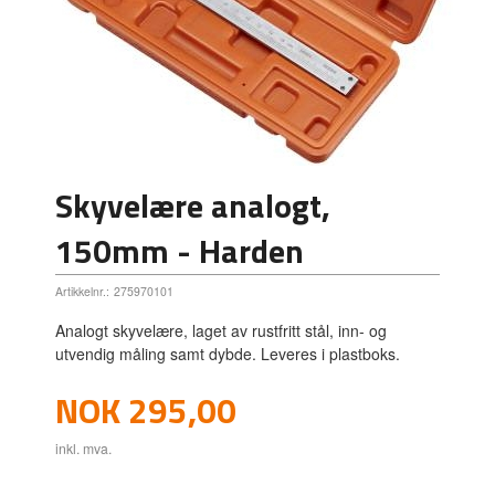
Skyvelære analogt,
150mm - Harden
Artikkelnr.:
275970101
Analogt skyvelære, laget av rustfritt stål, inn- og
utvendig måling samt dybde. Leveres i plastboks.
Pris
NOK
295,00
inkl. mva.