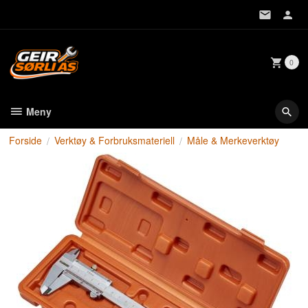
Gå
til
innholdet
0
Meny
Forside
Verktøy & Forbruksmateriell
Måle & Merkeverktøy