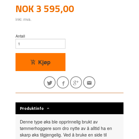
Pris
NOK
3 595,00
inkl. mva.
Antall
Kjøp
Produktinfo
Denne type øks ble opprinnelig brukt av
tømmerhoggere som dro nytte av å alltid ha en
skarp øks tilgjengelig. Ved å bruke en side til