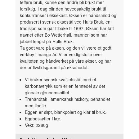
tøffere bruk, kunne den andre bli brukt mer
forsiktig. I dag blir den hovedsakelig brukt til
konkurranser i øksekast. Øksen er håndsmidd og
produsert i svensk øksestål ved Hults Bruk, en
tradisjon som går tilbake til 1697. Øksen har fått
navnet etter Bo Wetterhall, mannen som har
jobbet lengst på Hults Bruk.
Ta godt vare på øksen, og den vil være et godt
verktøy i mange år. Vi er veldig stolte over
kvaliteten og håndverket på våre økser, og har
derfor livstidsgaranti på øksehodet.
Vi bruker svensk kvalitetsstål med et
karbonavtrykk som er en femtedel av det
globale gjennomsnittet.
Trehåndtak i amerikansk hickory, behandlet
med linolje.
Eggen er slipt, blankpolert og klar til bruk.
Eggbeskytter i lær.
Vekt: 2280g