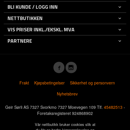
BLI KUNDE / LOGG INN
NETTBUTIKKEN
VIS PRISER INKL./EKSKL. MVA
PARTNERE
Frakt
Kjøpsbetingelser
Sikkerhet og personvern
Nyhetsbrev
Geir Sørli AS 7327 Svorkmo 7327 Moevegen 109 Tlf.
45482513
-
Foretaksregisteret 924868902
Vår nettbutikk bruker cookies slik at
du får en bedre kjøpsopplevelse og