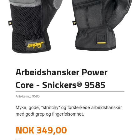
Arbeidshansker Power
Core - Snickers® 9585
Artikkelnr.:
9585
Myke, gode, "stretchy" og forsterkede arbeidshansker
med godt grep og fingerfølsomhet.
Pris
NOK
349,00