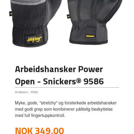
Arbeidshansker Power
Open - Snickers® 9586
Artikkelnr.:
9586
Myke, gode, "stretchy" og forsterkede arbeidshansker
med godt grep som kombinerer pålitelig beskyttelse
med full fingertuppkontroll.
Pris
NOK
349,00