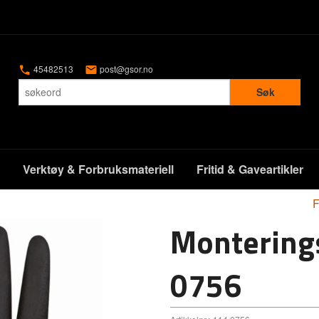
45482513
post@gsor.no
Søk
Verktøy & Forbruksmateriell
Fritid & Gaveartikler
F
Montering
0756