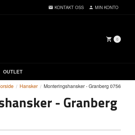
KONTAKT OSS
MIN KONTO
0
OUTLET
orside
Hansker
Monteringshansker - Granberg 0756
shansker - Granberg