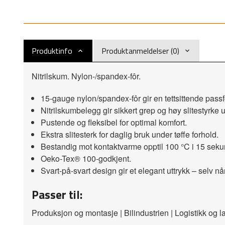
Produktinfo
Produktanmeldelser (0)
Nitrilskum. Nylon-/spandex‑fôr.
15-gauge nylon/spandex-fôr gir en tettsittende pass
Nitrilskumbelegg gir sikkert grep og høy slitestyrke 
Pustende og fleksibel for optimal komfort.
Ekstra slitesterk for daglig bruk under tøffe forhold.
Bestandig mot kontaktvarme opptil 100 °C i 15 seku
Oeko-Tex® 100-godkjent.
Svart-på-svart design gir et elegant uttrykk – selv når
Passer til:
Produksjon og montasje | Bilindustrien | Logistikk og 