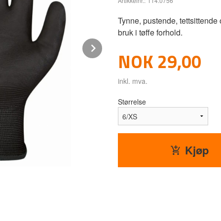
Artikkelnr.:
114.0756
Tynne, pustende, tettsittende
bruk i tøffe forhold.
Next
Pris
NOK
29,00
inkl. mva.
Størrelse
Kjøp