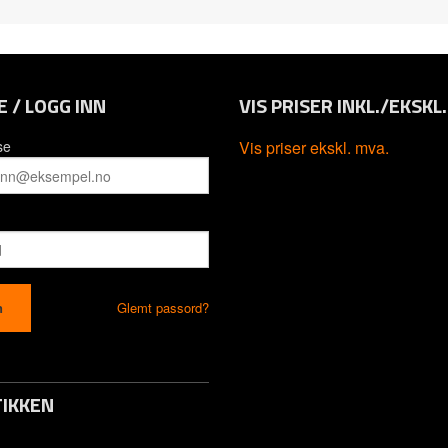
E / LOGG INN
VIS PRISER INKL./EKSKL
se
Vis priser ekskl. mva.
Glemt passord?
IKKEN
to / Logg inn