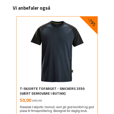
Vi anbefaler også
-79%
T-SKJORTE TOFARGET - SNICKERS 2550
(VÆRT DEMOVARE I BUTIKK)
Rabatt
inkl.
Tilbud
50,00
240,00
mva.
Klassisk t-skjorte i bomull, som gir god komfort og god
plass til firmaprofilering. Beregnet for daglig bruk.