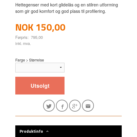
Hettegenser med kort glidelås og en stilren utforming
som gir god komfort og god plass til profilering.
Tilbud
NOK
150,00
Førpris:
795,00
Rabatt
inkl. mva.
Farge > Størrelse
Utsolgt
Produktinfo