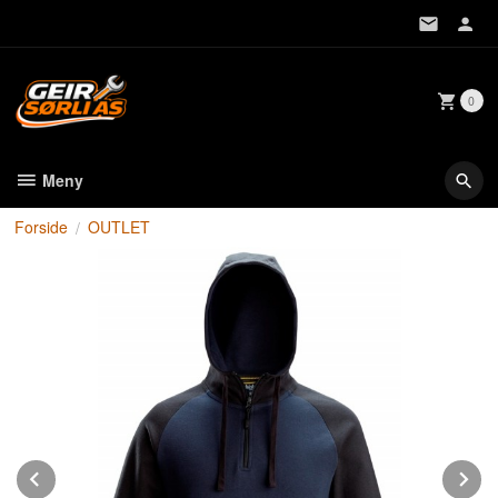
Gå
til
innholdet
0
Meny
Forside
OUTLET
Prev
N