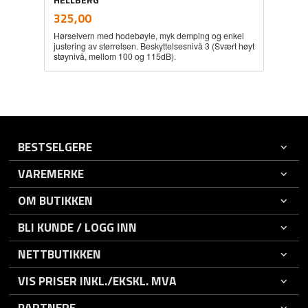
inkl.
Pris
325,00
mva.
Hørselvern med hodebøyle, myk demping og enkel
justering av størrelsen. Beskyttelsesnivå 3 (Svært høyt
støynivå, mellom 100 og 115dB).
BESTSELGERE
VAREMERKE
OM BUTIKKEN
BLI KUNDE / LOGG INN
NETTBUTIKKEN
VIS PRISER INKL./EKSKL. MVA
PARTNERE