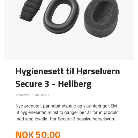
Hygienesett til Hørselvern
Secure 3 - Hellberg
Artikkelnr.:
99401001-1
Nye øreputer, pannebåndspute og skumforinger. Bytt
ut hygienesettet minst to ganger per år for et produkt
med lang levetid. For Secure 3 passive hørselsvern.
Tilbud
NOK
50,00