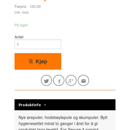
Førpris:
125,00
Rabatt
inkl. mva.
På lager
Antall
Kjøp
Produktinfo
Nye øreputer, hodebøylepute og skumputer. Bytt
hygienesettet minst to ganger i året for å gi
produktet lang levetid. For Secure 3 passivt