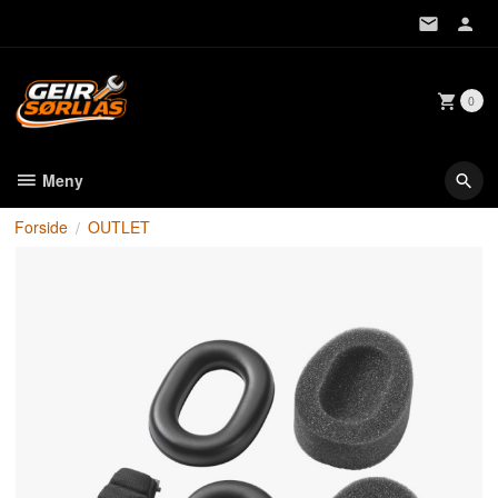
Gå
til
innholdet
0
Meny
Forside
OUTLET