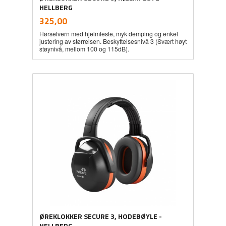
HELLBERG
inkl.
Pris
325,00
mva.
Hørselvern med hjelmfeste, myk demping og enkel
justering av størrelsen. Beskyttelsesnivå 3 (Svært høyt
støynivå, mellom 100 og 115dB).
ØREKLOKKER SECURE 3, HODEBØYLE -
HELLBERG