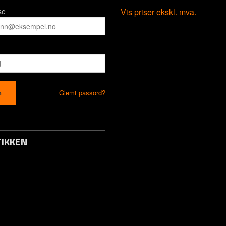
se
Vis priser ekskl. mva.
Glemt passord?
IKKEN
to / Logg inn
s