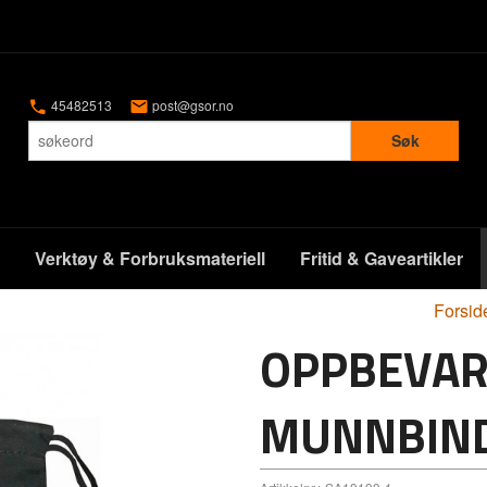
45482513
post@gsor.no
Søk
Verktøy & Forbruksmateriell
Fritid & Gaveartikler
Forsid
OPPBEVAR
MUNNBIN