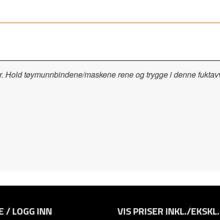
ker. Hold tøymunnbindene/maskene rene og trygge i denne fukta
E / LOGG INN
VIS PRISER INKL./EKSKL