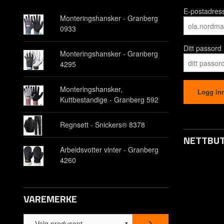
E-postadres
Monteringshansker - Granberg
0933
Ditt passord
Monteringshansker - Granberg
4295
Monteringshansker,
Kuttbestandige - Granberg 592
Regnsett - Snickers® 8378
NETTBUT
Arbeidsvotter vinter - Granberg
4260
Opprett kon
Om oss
VAREMERKE
Kontakt os