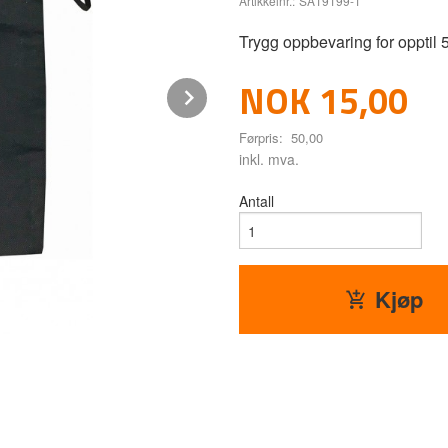
Artikkelnr.:
SA19199-1
Trygg oppbevaring for opptil 
Tilbud
NOK
15,00
Next
Førpris:
50,00
Rabatt
inkl. mva.
Antall
Kjøp