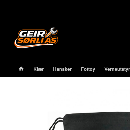
Gå
Lukk
til
innholdet
Produkter
Klær
Hansker
Fottøy
Verneutstyr