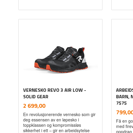
Les mer
VERNESKO REVO 3 AIR LOW -
ARBEID
SOLID GEAR
BARN, 
inkl.
7575
Pris
2 699,00
mva.
Pris
799,0
En revolusjonerende vernesko som gir
deg essensen av en løpesko i
Få en go
toppklassen og kompromissløs
med firev
sikkerhet i ett – gir en arbeidsytelse
oppdrag 