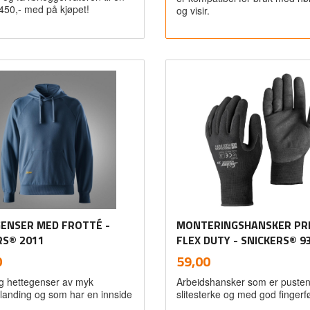
 450,- med på kjøpet!
og visir.
Kjøp
Kjøp
ENSER MED FROTTÉ -
MONTERINGSHANSKER PRE
RS® 2011
FLEX DUTY - SNICKERS® 9
inkl.
inkl.
Pris
0
59,00
mva.
mva.
g hettegenser av myk
Arbeidshansker som er puste
landing og som har en innside
slitesterke og med god fingerf