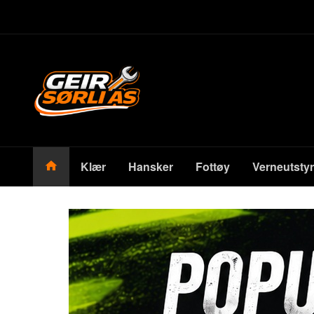
Gå
Lukk
til
innholdet
Produkter
Klær
Hansker
Fottøy
Verneutstyr