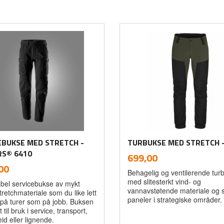
EBUKSE MED STRETCH -
TURBUKSE MED STRETCH -
RS® 6410
inkl.
Pris
699,00
mva.
inkl.
00
Behagelig og ventilerende tur
mva.
med slitesterkt vind- og
bel servicebukse av mykt
vannavstøtende materiale og s
stretchmateriale som du like lett
paneler i strategiske områder.
e på turer som på jobb. Buksen
 til bruk i service, transport,
id eller lignende.