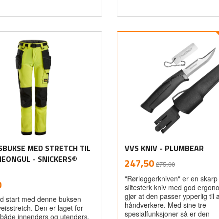
Les mer
Les mer
SBUKSE MED STRETCH TIL
VVS KNIV - PLUMBEAR
NEONGUL - SNICKERS®
Rabatt
inkl.
Tilbud
247,50
275,00
mva.
"Rørleggerkniven" er en skarp
inkl.
0
slitesterk kniv med god ergo
mva.
gjør at den passer ypperlig til a
d start med denne buksen
håndverkere. Med sine tre
eisstretch. Den er laget for
spesialfunksjoner så er den
både innendørs og utendørs,