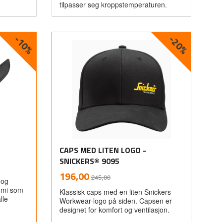
tilpasser seg kroppstemperaturen.
-10%
-20%
Les mer
CAPS MED LITEN LOGO -
SNICKERS® 9095
Rabatt
inkl.
Tilbud
196,00
245,00
 og
mva.
nomi som
Klassisk caps med en liten Snickers
lle
Workwear-logo på siden. Capsen er
designet for komfort og ventilasjon.