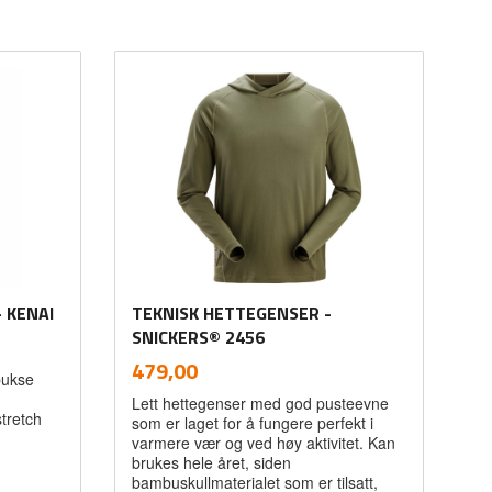
 KENAI
TEKNISK HETTEGENSER -
SNICKERS® 2456
inkl.
Pris
479,00
bukse
mva.
Lett hettegenser med god pusteevne
tretch
som er laget for å fungere perfekt i
varmere vær og ved høy aktivitet. Kan
brukes hele året, siden
bambuskullmaterialet som er tilsatt,