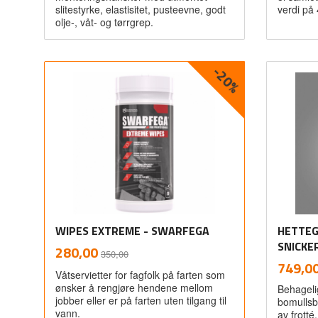
slitestyrke, elastisitet, pusteevne, godt
verdi på
olje-, våt- og tørrgrep.
-20%
Les mer
WIPES EXTREME - SWARFEGA
HETTEG
Rabatt
inkl.
SNICKE
Tilbud
280,00
350,00
mva.
Pris
749,0
Våtservietter for fagfolk på farten som
ønsker å rengjøre hendene mellom
Behageli
jobber eller er på farten uten tilgang til
bomullsb
vann.
av frotté.