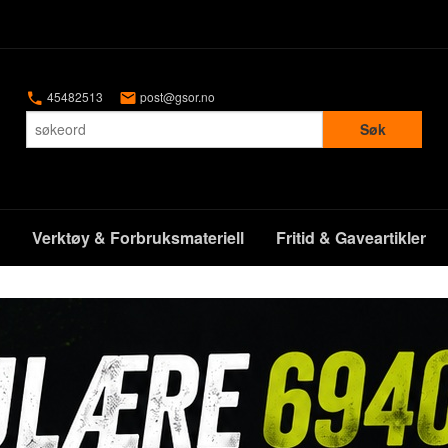
45482513
post@gsor.no
Søk
Verktøy & Forbruksmateriell
Fritid & Gaveartikler