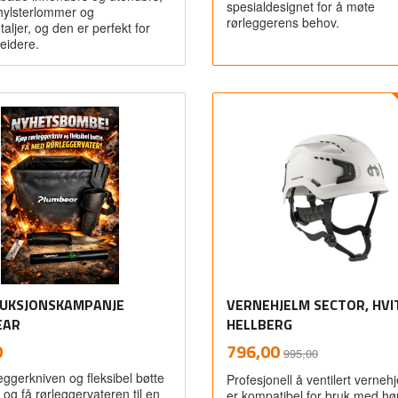
spesialdesignet for å møte
hylsterlommer og
rørleggerens behov.
taljer, og den er perfekt for
eidere.
Les mer
Kjøp
UKSJONSKAMPANJE
VERNEHJELM SECTOR, HVIT
EAR
HELLBERG
inkl.
Rabatt
inkl.
Tilbud
0
796,00
995,00
mva.
mva.
eggerkniven og fleksibel bøtte
Profesjonell å ventilert verne
 og få rørleggervateren til en
er kompatibel for bruk med hø