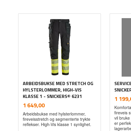
ARBEIDSBUKSE MED STRETCH OG
SERVIC
HYLSTERLOMMER, HIGH-VIS
SNICKE
KLASSE 1 - SNICKERS® 6231
Pris
1 199,
inkl.
Pris
1 649,00
Komforta
mva.
fireveis 
Arbeidsbukse med hylsterlommer,
vil bruk
fireveisstretch og segmenterte trykte
er perfekt
reflekser. High-Vis klasse 1 synlighet.
lagerarbe