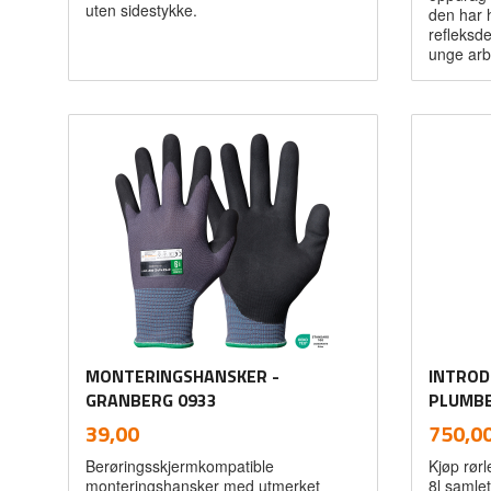
uten sidestykke.
den har 
refleksde
unge arb
Les mer
MONTERINGSHANSKER -
INTROD
GRANBERG 0933
PLUMB
inkl.
Pris
Pris
39,00
750,0
mva.
Berøringsskjermkompatible
Kjøp rørl
monteringshansker med utmerket
8l samlet