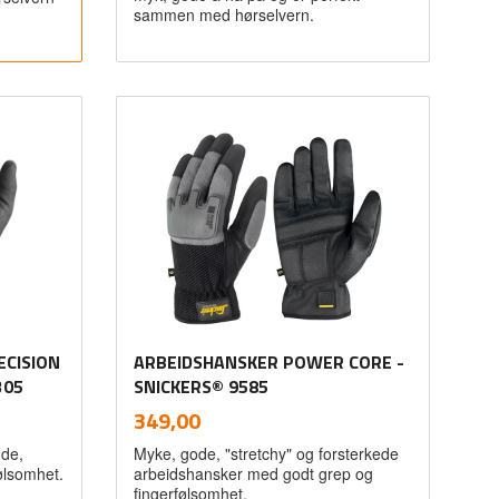
sammen med hørselvern.
Kjøp
CISION
ARBEIDSHANSKER POWER CORE -
305
SNICKERS® 9585
inkl.
Pris
349,00
mva.
nde,
Myke, gode, "stretchy" og forsterkede
ølsomhet.
arbeidshansker med godt grep og
fingerfølsomhet.