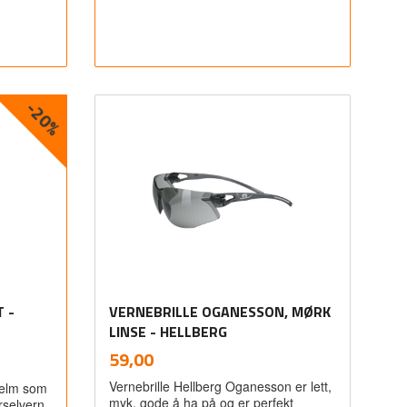
-20%
Les mer
 -
VERNEBRILLE OGANESSON, MØRK
LINSE - HELLBERG
inkl.
Pris
59,00
mva.
Vernebrille Hellberg Oganesson er lett,
hjelm som
myk, gode å ha på og er perfekt
rselvern