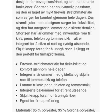
designet for bevegelsesfrihet, og som har smarte
funksjoner. Shortsen har en kvinnelig passform,
og den er laget av mykt fireveis stretchmateriale
som sørger for komfort gjennom hele dagen. Den
strømlinjeformede designen sørger for fleksibilitet,
og den har integrerte lommer og diskrete detaljer.
Shortsen har lårlommer med innvendige rom til
kniv, penn, telefon og tommestokk – alt er
integrert for å sikre et rent og ryddig utseende.
Skjult knapp foran for å unngå riper. I tillegg er
den perfekt for firmaprofilering.
Fireveis stretchmateriale for fleksibilitet og
komfort gjennom hele dagen
Integrerte lårlommer med glidelås og skjulte
rom til tommestokk og telefon
Lomme til kniv, penn, telefon og tommestokk
Integrerte baklommer for et rent utseende
Skjult knapp foran for å unngå riper
Egnet for firmaprofilering
Materiale: 65 % polyester, 35 % Sorona-polyester,