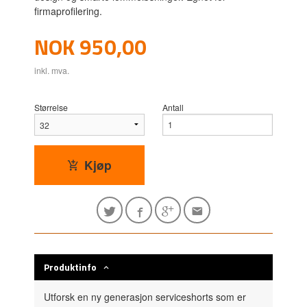
firmaprofilering.
Pris
NOK
950,00
inkl. mva.
Størrelse
Antall
Kjøp
Produktinfo
Utforsk en ny generasjon serviceshorts som er