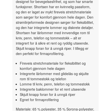
designet for bevegelsesfrihet, og som har smarte
funksjoner. Shortsen har en kvinnelig passform,
og den er laget av mykt fireveis stretchmateriale
som sørger for komfort gjennom hele dagen. Den
strømlinjeformede designen sørger for fleksibilitet,
og den har integrerte lommer og diskrete detaljer.
Shortsen har lårlommer med innvendige rom til
kniv, penn, telefon og tommestokk – alt er
integrert for å sikre et rent og ryddig utseende.
Skjult knapp foran for å unngå riper. I tillegg er
den perfekt for firmaprofilering.
Fireveis stretchmateriale for fleksibilitet og
komfort gjennom hele dagen
Integrerte lårlommer med glidelås og skjulte
rom til tommestokk og telefon
Lomme til kniv, penn, telefon og tommestokk
Integrerte baklommer for et rent utseende
Skjult knapp foran for å unngå riper
Egnet for firmaprofilering
Materiale: 65 % polyester, 35 % Sorona-polyester,