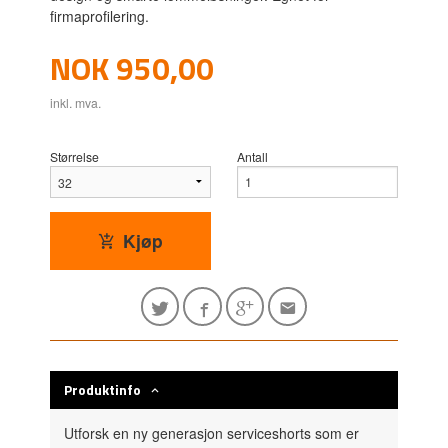
firmaprofilering.
Pris
NOK
950,00
inkl. mva.
Størrelse
Antall
Kjøp
Produktinfo
Utforsk en ny generasjon serviceshorts som er