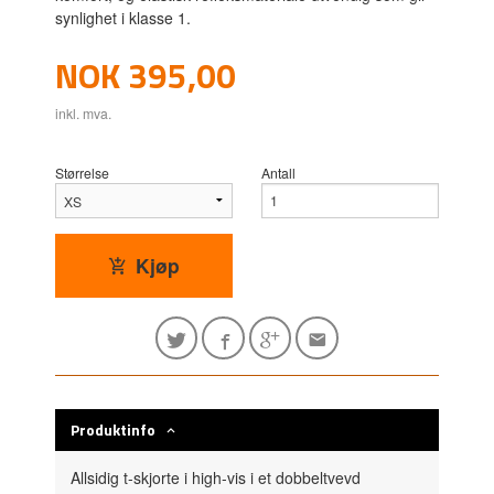
synlighet i klasse 1.
Pris
NOK
395,00
inkl. mva.
Størrelse
Antall
Kjøp
Produktinfo
Allsidig t-skjorte i high-vis i et dobbeltvevd