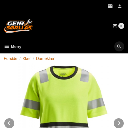
Gå
til
innholdet
0
Meny
Forside
Klær
Dameklær
Prev
N