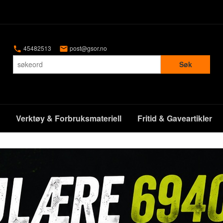
45482513
post@gsor.no
Søk
Verktøy & Forbruksmateriell
Fritid & Gaveartikler