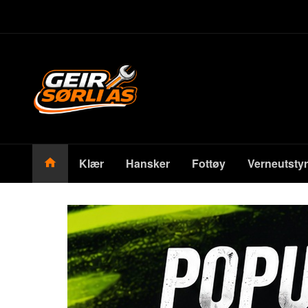
Gå
Lukk
til
innholdet
Produkter
Klær
Hansker
Fottøy
Verneutstyr