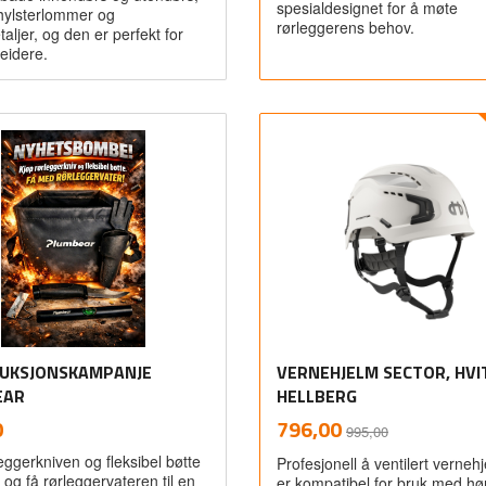
spesialdesignet for å møte
hylsterlommer og
rørleggerens behov.
taljer, og den er perfekt for
eidere.
Les mer
Kjøp
UKSJONSKAMPANJE
VERNEHJELM SECTOR, HVIT
EAR
HELLBERG
inkl.
Rabatt
inkl.
Tilbud
0
796,00
995,00
mva.
mva.
eggerkniven og fleksibel bøtte
Profesjonell å ventilert verne
 og få rørleggervateren til en
er kompatibel for bruk med hø