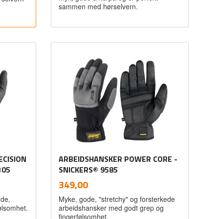
sammen med hørselvern.
Kjøp
CISION
ARBEIDSHANSKER POWER CORE -
305
SNICKERS® 9585
inkl.
Pris
349,00
mva.
nde,
Myke, gode, "stretchy" og forsterkede
ølsomhet.
arbeidshansker med godt grep og
fingerfølsomhet.