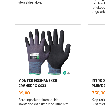
uten sidestykke.
den har 
refleksde
unge arb
Les mer
MONTERINGSHANSKER -
INTROD
GRANBERG 0933
PLUMB
inkl.
Pris
Pris
39,00
750,0
mva.
Berøringsskjermkompatible
Kjøp rørl
monteringshansker med utmerket
8l samlet