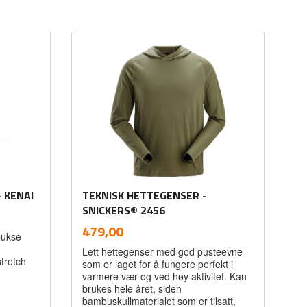
 KENAI
TEKNISK HETTEGENSER -
SNICKERS® 2456
inkl.
Pris
479,00
bukse
mva.
Lett hettegenser med god pusteevne
tretch
som er laget for å fungere perfekt i
varmere vær og ved høy aktivitet. Kan
brukes hele året, siden
bambuskullmaterialet som er tilsatt,