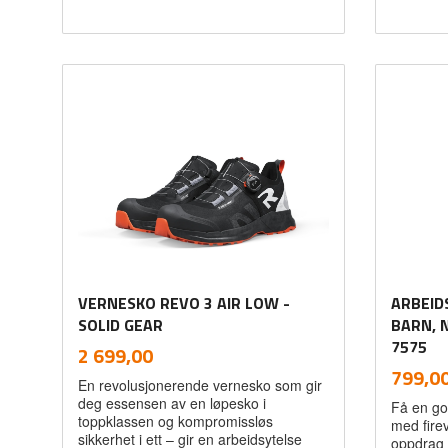
Les mer
VERNESKO REVO 3 AIR LOW -
ARBEID
SOLID GEAR
BARN, 
inkl.
7575
Pris
2 699,00
mva.
Pris
799,0
En revolusjonerende vernesko som gir
deg essensen av en løpesko i
Få en go
toppklassen og kompromissløs
med firev
sikkerhet i ett – gir en arbeidsytelse
oppdrag 