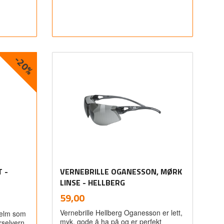
-20%
Les mer
 -
VERNEBRILLE OGANESSON, MØRK
LINSE - HELLBERG
inkl.
Pris
59,00
mva.
Vernebrille Hellberg Oganesson er lett,
hjelm som
myk, gode å ha på og er perfekt
rselvern