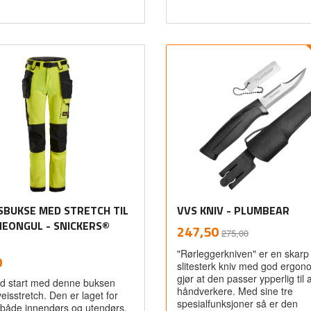
Les mer
Les mer
SBUKSE MED STRETCH TIL
VVS KNIV - PLUMBEAR
NEONGUL - SNICKERS®
Rabatt
inkl.
Tilbud
247,50
275,00
mva.
"Rørleggerkniven" er en skarp
inkl.
0
slitesterk kniv med god ergo
mva.
gjør at den passer ypperlig til a
d start med denne buksen
håndverkere. Med sine tre
eisstretch. Den er laget for
spesialfunksjoner så er den
både innendørs og utendørs,