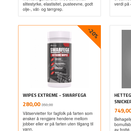
slitestyrke, elastisitet, pusteevne, godt
verdi på
olje-, våt- og tørrgrep.
-20%
Les mer
WIPES EXTREME - SWARFEGA
HETTEG
Rabatt
inkl.
SNICKE
Tilbud
280,00
350,00
mva.
Pris
749,0
Våtservietter for fagfolk på farten som
ønsker å rengjøre hendene mellom
Behageli
jobber eller er på farten uten tilgang til
bomullsb
vann.
av frotté.