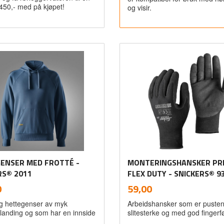
 450,- med på kjøpet!
og visir.
Kjøp
Kjøp
ENSER MED FROTTÉ -
MONTERINGSHANSKER PRE
RS® 2011
FLEX DUTY - SNICKERS® 9
inkl.
inkl.
Pris
0
59,00
mva.
mva.
g hettegenser av myk
Arbeidshansker som er puste
landing og som har en innside
slitesterke og med god fingerf