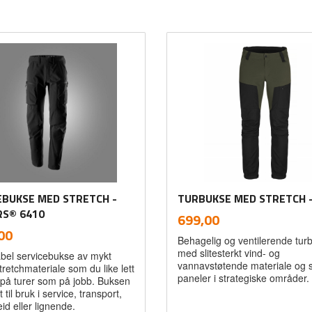
EBUKSE MED STRETCH -
TURBUKSE MED STRETCH -
RS® 6410
inkl.
Pris
699,00
mva.
inkl.
00
Behagelig og ventilerende tur
mva.
med slitesterkt vind- og
bel servicebukse av mykt
vannavstøtende materiale og s
stretchmateriale som du like lett
paneler i strategiske områder.
e på turer som på jobb. Buksen
 til bruk i service, transport,
id eller lignende.