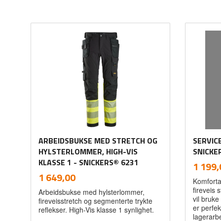
ARBEIDSBUKSE MED STRETCH OG
SERVIC
HYLSTERLOMMER, HIGH-VIS
SNICKE
KLASSE 1 - SNICKERS® 6231
Pris
1 199,
inkl.
Pris
1 649,00
Komforta
mva.
fireveis 
Arbeidsbukse med hylsterlommer,
vil bruk
fireveisstretch og segmenterte trykte
er perfekt
reflekser. High-Vis klasse 1 synlighet.
lagerarbe