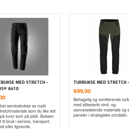
EBUKSE MED STRETCH -
TURBUKSE MED STRETCH -
RS® 6410
inkl.
Pris
699,00
mva.
inkl.
00
Behagelig og ventilerende tur
mva.
med slitesterkt vind- og
bel servicebukse av mykt
vannavstøtende materiale og s
stretchmateriale som du like lett
paneler i strategiske områder.
e på turer som på jobb. Buksen
 til bruk i service, transport,
id eller lignende.