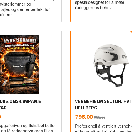
spesialdesignet for å møte
hylsterlommer og
rørleggerens behov.
taljer, og den er perfekt for
eidere.
Les mer
Kjøp
UKSJONSKAMPANJE
VERNEHJELM SECTOR, HVIT
EAR
HELLBERG
inkl.
Rabatt
inkl.
Tilbud
0
796,00
995,00
mva.
mva.
eggerkniven og fleksibel bøtte
Profesjonell å ventilert verne
 og få rørleggervateren til en
er kompatibel for bruk med hø