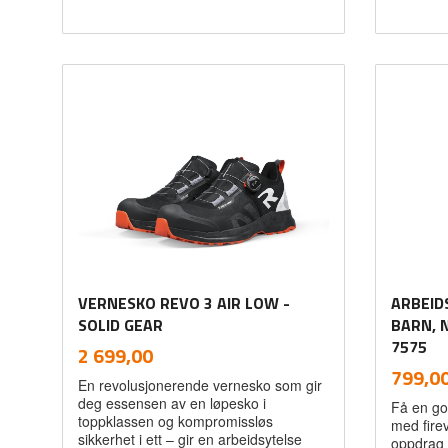
Les mer
VERNESKO REVO 3 AIR LOW -
ARBEID
SOLID GEAR
BARN, 
inkl.
7575
Pris
2 699,00
mva.
Pris
799,0
En revolusjonerende vernesko som gir
deg essensen av en løpesko i
Få en go
toppklassen og kompromissløs
med firev
sikkerhet i ett – gir en arbeidsytelse
oppdrag 