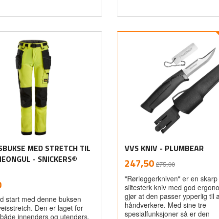
Les mer
Les mer
SBUKSE MED STRETCH TIL
VVS KNIV - PLUMBEAR
NEONGUL - SNICKERS®
Rabatt
inkl.
Tilbud
247,50
275,00
mva.
"Rørleggerkniven" er en skarp
inkl.
0
slitesterk kniv med god ergo
mva.
gjør at den passer ypperlig til a
d start med denne buksen
håndverkere. Med sine tre
eisstretch. Den er laget for
spesialfunksjoner så er den
både innendørs og utendørs,