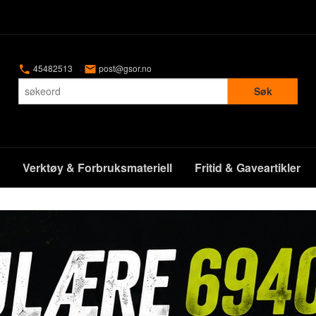
45482513
post@gsor.no
Søk
Verktøy & Forbruksmateriell
Fritid & Gaveartikler