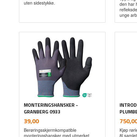
uten sidestykke.
den har 
refleksde
unge arb
Les mer
MONTERINGSHANSKER -
INTROD
GRANBERG 0933
PLUMB
inkl.
Pris
Pris
39,00
750,0
mva.
Berøringsskjermkompatible
Kjøp rørl
monteringshansker med utmerket
8l samlet