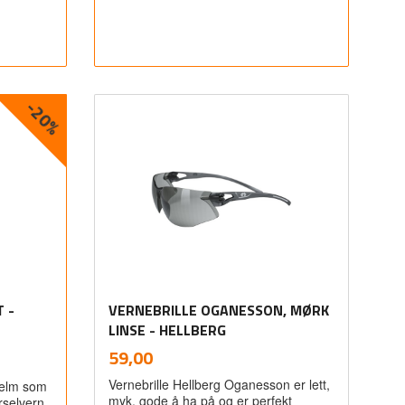
-20%
Les mer
 -
VERNEBRILLE OGANESSON, MØRK
LINSE - HELLBERG
inkl.
Pris
59,00
mva.
Vernebrille Hellberg Oganesson er lett,
hjelm som
myk, gode å ha på og er perfekt
rselvern