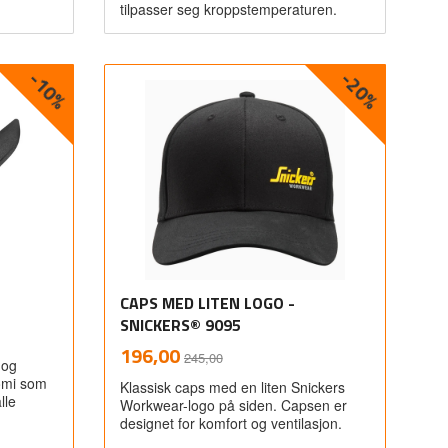
tilpasser seg kroppstemperaturen.
-10%
-20%
Les mer
CAPS MED LITEN LOGO -
SNICKERS® 9095
Rabatt
inkl.
Tilbud
196,00
245,00
 og
mva.
nomi som
Klassisk caps med en liten Snickers
lle
Workwear-logo på siden. Capsen er
designet for komfort og ventilasjon.