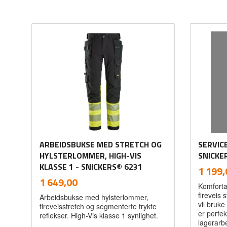
ARBEIDSBUKSE MED STRETCH OG
SERVIC
HYLSTERLOMMER, HIGH-VIS
SNICKE
KLASSE 1 - SNICKERS® 6231
Pris
1 199,
inkl.
Pris
1 649,00
Komforta
mva.
fireveis 
Arbeidsbukse med hylsterlommer,
vil bruk
fireveisstretch og segmenterte trykte
er perfekt
reflekser. High-Vis klasse 1 synlighet.
lagerarbe