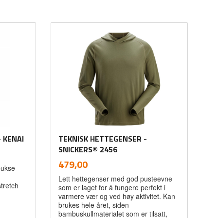
 KENAI
TEKNISK HETTEGENSER -
SNICKERS® 2456
inkl.
Pris
479,00
bukse
mva.
Lett hettegenser med god pusteevne
tretch
som er laget for å fungere perfekt i
varmere vær og ved høy aktivitet. Kan
brukes hele året, siden
bambuskullmaterialet som er tilsatt,