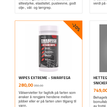
slitestyrke, elastisitet, pusteevne, godt
verdi på
olje-, våt- og tørrgrep.
-20%
Les mer
WIPES EXTREME - SWARFEGA
HETTEG
Rabatt
inkl.
SNICKE
Tilbud
280,00
350,00
mva.
Pris
749,0
Våtservietter for fagfolk på farten som
ønsker å rengjøre hendene mellom
Behageli
jobber eller er på farten uten tilgang til
bomullsb
vann.
av frotté.