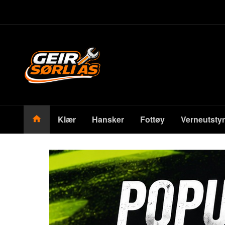
Gå
Lukk
til
innholdet
Produkter
Klær
Hansker
Fottøy
Verneutstyr