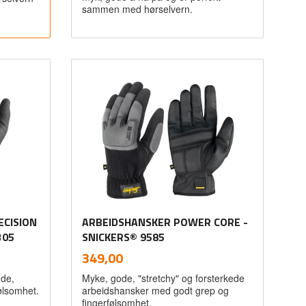
sammen med hørselvern.
Kjøp
CISION
ARBEIDSHANSKER POWER CORE -
305
SNICKERS® 9585
inkl.
Pris
349,00
mva.
nde,
Myke, gode, "stretchy" og forsterkede
ølsomhet.
arbeidshansker med godt grep og
fingerfølsomhet.