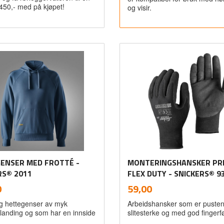
 450,- med på kjøpet!
og visir.
Kjøp
Kjøp
ENSER MED FROTTÉ -
MONTERINGSHANSKER PRE
RS® 2011
FLEX DUTY - SNICKERS® 9
inkl.
inkl.
Pris
0
59,00
mva.
mva.
g hettegenser av myk
Arbeidshansker som er puste
landing og som har en innside
slitesterke og med god fingerf