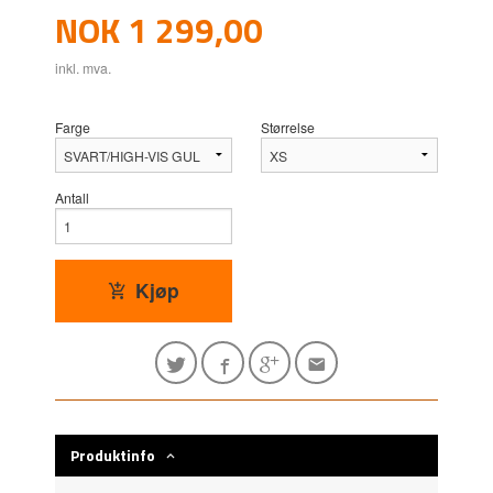
Pris
NOK
1 299,00
inkl. mva.
Farge
Størrelse
Antall
Kjøp
Produktinfo