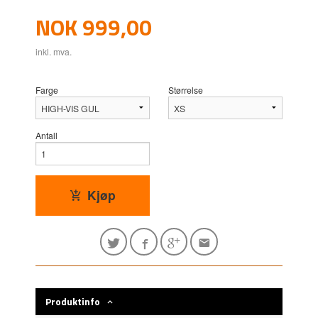
Pris
NOK
999,00
inkl. mva.
Farge
Størrelse
Antall
Kjøp
Produktinfo