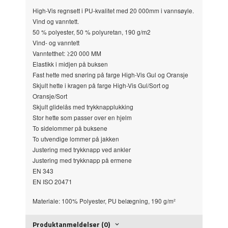
High-Vis regnsett i PU-kvalitet med 20 000mm i vannsøyle.
Vind og vanntett.
50 % polyester, 50 % polyuretan, 190 g/m2
Vind- og vanntett
Vanntetthet: ≥20 000 MM
Elastikk i midjen på buksen
Fast hette med snøring på farge High-Vis Gul og Oransje
Skjult hette i kragen på farge High-Vis Gul/Sort og
Oransje/Sort
Skjult glidelås med trykknapplukking
Stor hette som passer over en hjelm
To sidelommer på buksene
To utvendige lommer på jakken
Justering med trykknapp ved ankler
Justering med trykknapp på ermene
EN 343
EN ISO 20471
Materiale:
100% Polyester, PU belægning, 190 g/m²
Produktanmeldelser (0)