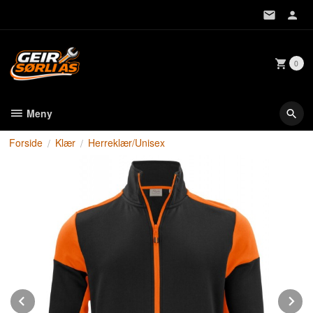
Gå
til
innholdet
0
Meny
Forside
Klær
Herreklær/Unisex
Prev
N