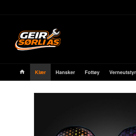
Gå
Lukk
til
innholdet
Produkter
Klær
Hansker
Fottøy
Verneutstyr