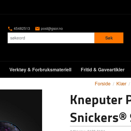
45482513
post@gsor.no
Søk
Verktøy & Forbruksmateriell
Fritid & Gaveartikler
Forside
Klær
Kneputer 
Snickers®