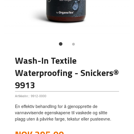
Wash-In Textile
Waterproofing - Snickers®
9913
Artikkelnr.:
9912-0000
En effektiv behandling for å gjenopprette de
vannavvisende egenskapene til vaskede og slitte
plagg uten å påvirke farge, tekstur eller pusteevne.
Pris