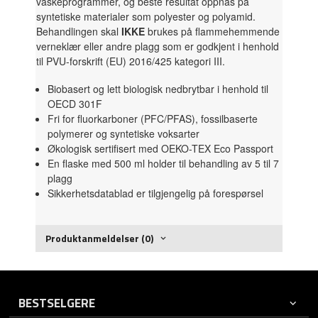
vaskeprogrammer, og beste resultat oppnås på
syntetiske materialer som polyester og polyamid.
Behandlingen skal
IKKE
brukes på flammehemmende
verneklær eller andre plagg som er godkjent i henhold
til PVU-forskrift (EU) 2016/425 kategori III.
Biobasert og lett biologisk nedbrytbar i henhold til
OECD 301F
Fri for fluorkarboner (PFC/PFAS), fossilbaserte
polymerer og syntetiske voksarter
Økologisk sertifisert med OEKO-TEX Eco Passport
En flaske med 500 ml holder til behandling av 5 til 7
plagg
Sikkerhetsdatablad er tilgjengelig på forespørsel
Produktanmeldelser (0)
BESTSELGERE