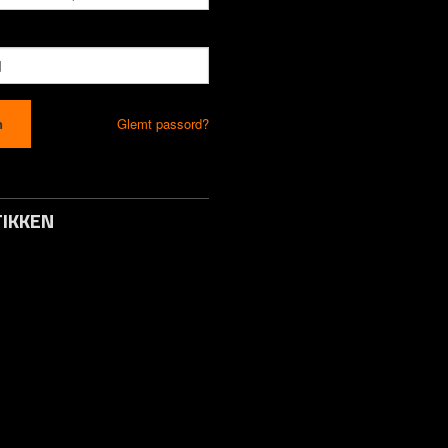
Glemt passord?
IKKEN
to / Logg inn
s
 Svar