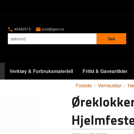
45482513
post@gsor.no
Søk
Verktøy & Forbruksmateriell
Fritid & Gaveartikler
Forside
Verneutstyr
Hø
Øreklokke
Hjelmfeste