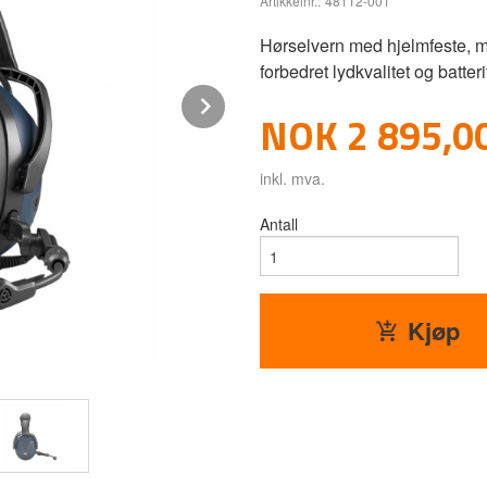
Artikkelnr.:
48112-001
Hørselvern med hjelmfeste, m
forbedret lydkvalitet og batter
Next
Pris
NOK
2 895,0
inkl. mva.
Antall
Kjøp