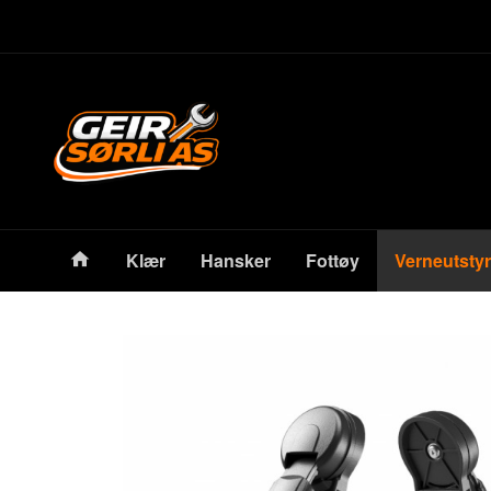
Gå
Lukk
til
innholdet
Produkter
Klær
Hansker
Fottøy
Verneutstyr