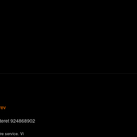
rev
steret 924868902
re service. Vi