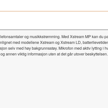
telefonsamtaler og musikkstrømming. Med Xstream MP kan du pare
menlignet med modellene Xstream og Xstream LD, batterilevetide
sjon selv med høy bakgrunnsstøy. Mikrofon med aktiv lytting i hv
r og annen viktig informasjon uten at det går utover beskyttelsen.