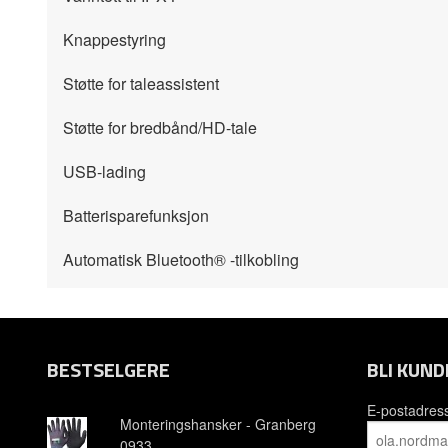
Knappestyring
Støtte for taleassistent
Støtte for bredbånd/HD-tale
USB-lading
Batterisparefunksjon
Automatisk Bluetooth® -tilkobling
BESTSELGERE
BLI KUND
E-postadres
Monteringshansker - Granberg
0933