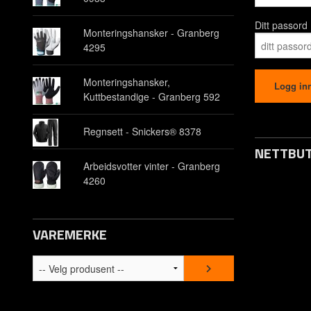
Ditt passord
Monteringshansker - Granberg
4295
Monteringshansker,
Kuttbestandige - Granberg 592
Regnsett - Snickers® 8378
NETTBUT
Arbeidsvotter vinter - Granberg
4260
Opprett kon
Om oss
VAREMERKE
Kontakt os
Spørsmål &