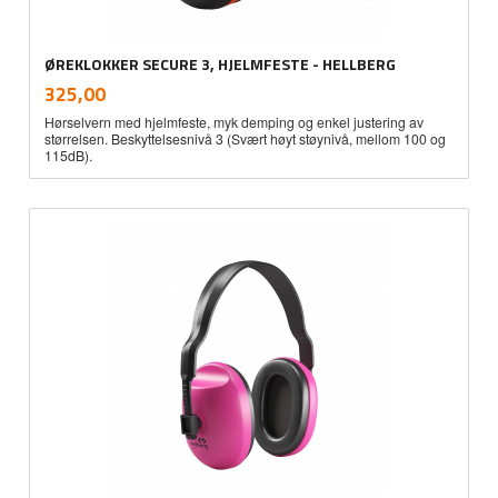
ØREKLOKKER SECURE 3, HJELMFESTE - HELLBERG
inkl.
Pris
325,00
mva.
Hørselvern med hjelmfeste, myk demping og enkel justering av
størrelsen. Beskyttelsesnivå 3 (Svært høyt støynivå, mellom 100 og
115dB).