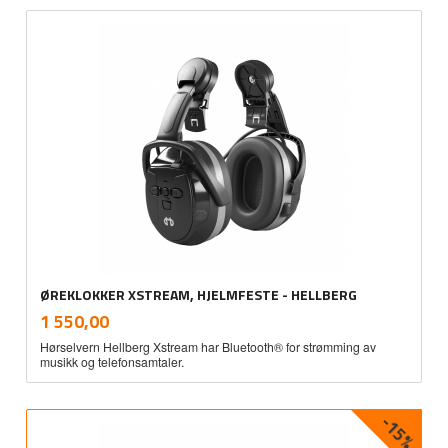
ØREKLOKKER XSTREAM, HJELMFESTE - HELLBERG
inkl.
Pris
1 550,00
mva.
Hørselvern Hellberg Xstream har Bluetooth® for strømming av
musikk og telefonsamtaler.
-15%