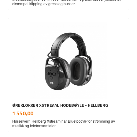
eksempel klipping av gress og busker.
ØREKLOKKER XSTREAM, HODEBØYLE - HELLBERG
inkl.
Pris
1 550,00
mva.
Hørselvern Hellberg Xstream har Bluetooth® for strømming av
musikk og telefonsamtaler.