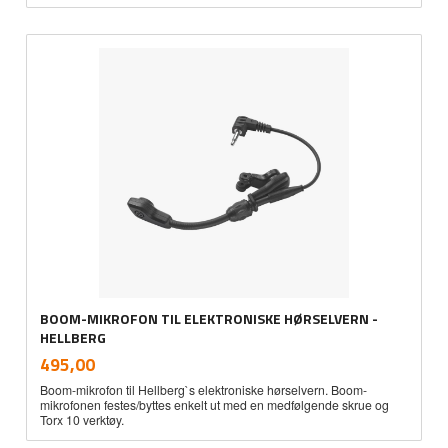
BOOM-MIKROFON TIL ELEKTRONISKE HØRSELVERN -
HELLBERG
inkl.
Pris
495,00
mva.
Boom-mikrofon til Hellberg`s elektroniske hørselvern. Boom-
mikrofonen festes/byttes enkelt ut med en medfølgende skrue og
Torx 10 verktøy.