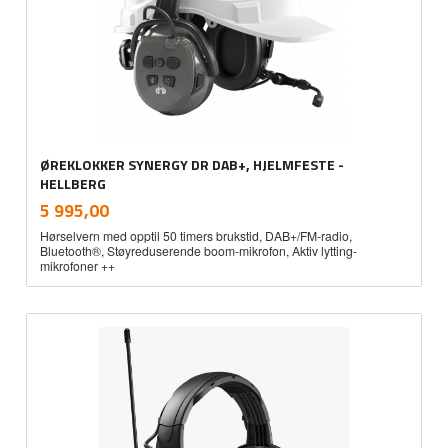
ØREKLOKKER SYNERGY DR DAB+, HJELMFESTE -
HELLBERG
inkl.
Pris
5 995,00
mva.
Hørselvern med opptil 50 timers brukstid, DAB+/FM-radio,
Bluetooth®, Støyreduserende boom-mikrofon, Aktiv lytting-
mikrofoner ++