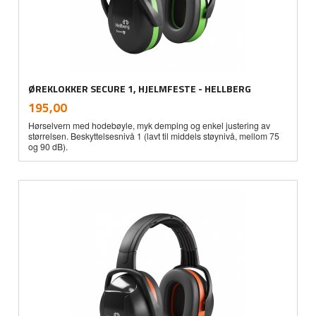
ØREKLOKKER SECURE 1, HJELMFESTE - HELLBERG
inkl.
Pris
195,00
mva.
Hørselvern med hodebøyle, myk demping og enkel justering av
størrelsen. Beskyttelsesnivå 1 (lavt til middels støynivå, mellom 75
og 90 dB).