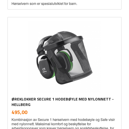
Hørselvern som er spesialutviklet for barn.
ØREKLOKKER SECURE 1 HODEBØYLE MED NYLONNETT -
HELLBERG
inkl.
Pris
495,00
mva.
Kombinasjon av Secure 1 hørselvern med hodebøyle og Safe visir
med nylonnett. Maksimal komfort og beskyttelse for
arbeidsoppgaver som krever hørselvern og ansiktsbeskyttelse, for