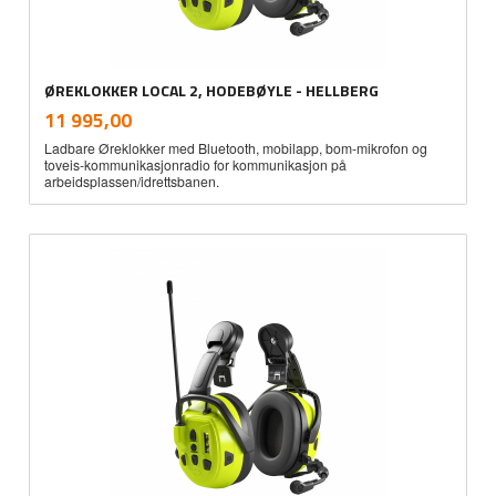
ØREKLOKKER LOCAL 2, HODEBØYLE - HELLBERG
inkl.
Pris
11 995,00
mva.
Ladbare Øreklokker med Bluetooth, mobilapp, bom-mikrofon og
toveis-kommunikasjonradio for kommunikasjon på
arbeidsplassen/idrettsbanen.