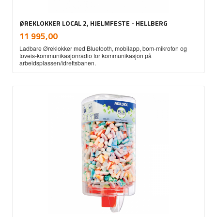
ØREKLOKKER LOCAL 2, HJELMFESTE - HELLBERG
inkl.
Pris
11 995,00
mva.
Ladbare Øreklokker med Bluetooth, mobilapp, bom-mikrofon og
toveis-kommunikasjonradio for kommunikasjon på
arbeidsplassen/idrettsbanen.