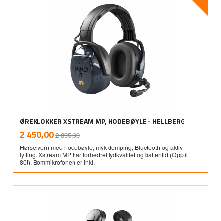
ØREKLOKKER XSTREAM MP, HODEBØYLE - HELLBERG
Rabatt
inkl.
Tilbud
2 450,00
2 895,00
mva.
Hørselvern med hodebøyle, myk demping, Bluetooth og aktiv
lytting. Xstream MP har forbedret lydkvalitet og batteritid (Opptil
80t). Bommikrofonen er inkl.