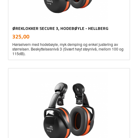
ØREKLOKKER SECURE 3, HODEBØYLE - HELLBERG
inkl.
Pris
325,00
mva.
Hørselvern med hodebøyle, myk demping og enkel justering av
størrelsen. Beskyttelsesnivå 3 (Svært høyt støynivå, mellom 100 og
115dB).