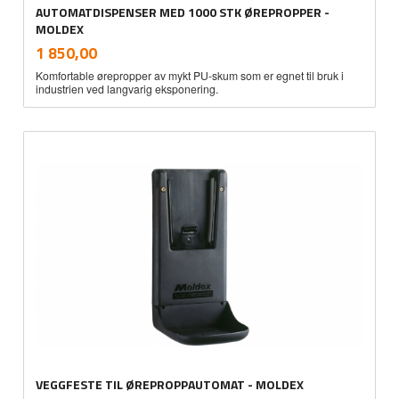
AUTOMATDISPENSER MED 1000 STK ØREPROPPER -
MOLDEX
inkl.
Pris
1 850,00
mva.
Komfortable ørepropper av mykt PU-skum som er egnet til bruk i
industrien ved langvarig eksponering.
VEGGFESTE TIL ØREPROPPAUTOMAT - MOLDEX