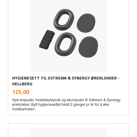
HYGIENESETT TIL XSTREAM & SYNERGY ØREKLOKKER -
HELLBERG
inkl.
Pris
125,00
mva.
Nye øreputer, hodebøylepute og skumputer til Xstream & Synergy
øreklokker. Bytt hygienesettet helst 2 ganger pr år for å øke
holdbarheten.