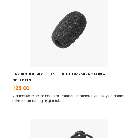
3PK VINDBESKYTTELSE TIL BOOM-MIKROFON -
HELLBERG
inkl.
Pris
125,00
mva.
Vindbeskyttelse for boom-mikrofonen, reduserer vindstøy og holder
mikrofonen ren og hygienisk.