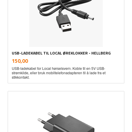
USB-LADEKABEL TIL LOCAL ØREKLOKKER - HELLBERG
inkl.
Pris
150,00
mva.
USB-ladekabel for Local hørselsvern. Koble til en 5V USB-
strømkilde, eller bruk mobiltelefonadapteren til å lade fra et
stikkontakt.