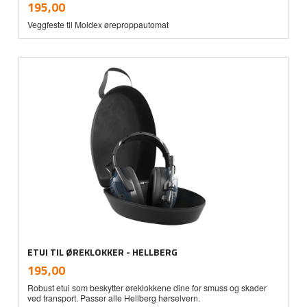
inkl.
Pris
195,00
mva.
Veggfeste til Moldex øreproppautomat
ETUI TIL ØREKLOKKER - HELLBERG
inkl.
Pris
195,00
mva.
Robust etui som beskytter øreklokkene dine for smuss og skader
ved transport. Passer alle Hellberg hørselvern.