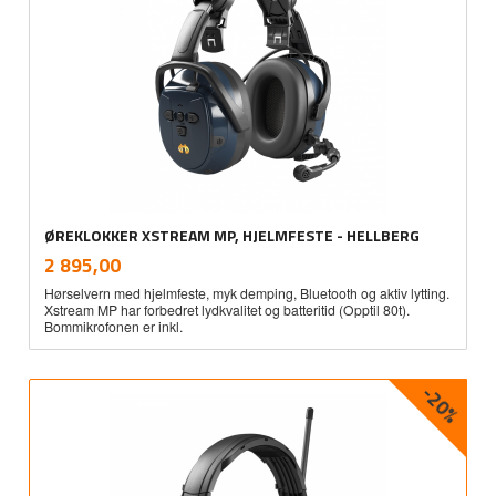
ØREKLOKKER XSTREAM MP, HJELMFESTE - HELLBERG
inkl.
Pris
2 895,00
mva.
Hørselvern med hjelmfeste, myk demping, Bluetooth og aktiv lytting.
Xstream MP har forbedret lydkvalitet og batteritid (Opptil 80t).
Bommikrofonen er inkl.
-20%