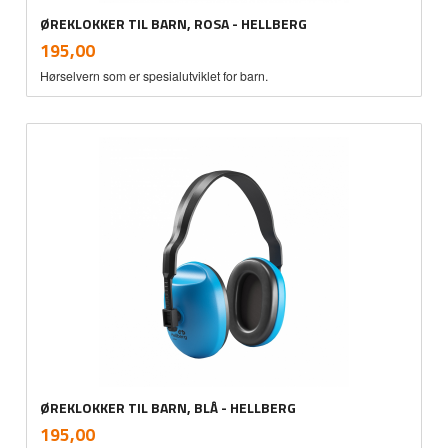
ØREKLOKKER TIL BARN, ROSA - HELLBERG
inkl.
Pris
195,00
mva.
Hørselvern som er spesialutviklet for barn.
ØREKLOKKER TIL BARN, BLÅ - HELLBERG
inkl.
Pris
195,00
mva.