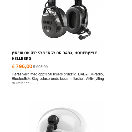
ØREKLOKKER SYNERGY DR DAB+, HODEBØYLE -
HELLBERG
Rabatt
inkl.
Tilbud
4 796,00
5 995,00
mva.
Hørselvern med opptil 50 timers brukstid, DAB+/FM-radio,
Bluetooth®, Støyreduserende boom-mikrofon, Aktiv lytting-
mikrofoner ++