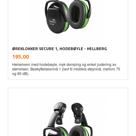
ØREKLOKKER SECURE 1, HODEBØYLE - HELLBERG
inkl.
Pris
195,00
mva.
Hørselvern med hodebøyle, myk demping og enkel justering av
størrelsen. Beskyttelsesnivå 1 (lavt til middels støynivå, mellom 75
og 90 dB).