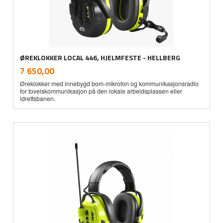
ØREKLOKKER LOCAL 446, HJELMFESTE - HELLBERG
inkl.
Pris
7 650,00
mva.
Øreklokker med innebygd bom-mikrofon og kommunikasjonsradio
for toveiskommunikasjon på den lokale arbeidsplassen eller
idrettsbanen.