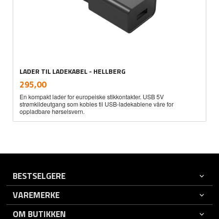
LADER TIL LADEKABEL - HELLBERG
inkl.
Pris
295,00
mva.
En kompakt lader for europeiske stikkontakter. USB 5V
strømkildeutgang som kobles til USB-ladekablene våre for
oppladbare hørselsvern.
BESTSELGERE
VAREMERKE
OM BUTIKKEN