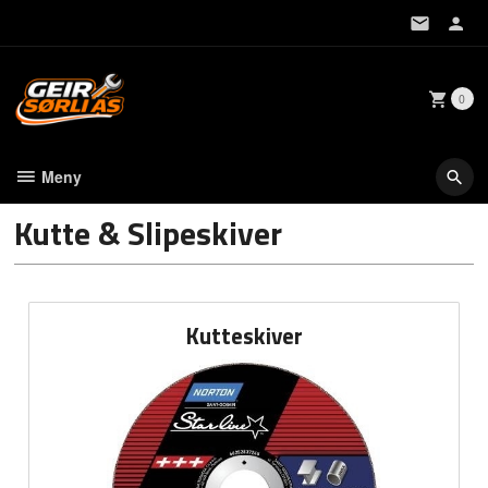
Gå
til
innholdet
0
Meny
Kutte & Slipeskiver
Kutteskiver